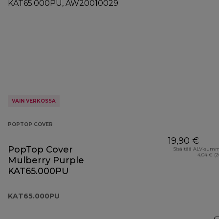
VAIN VERKOSSA
POPTOP COVER
19,90 €
PopTop Cover
Sisältää ALV-sum
4,04 € (
Mulberry Purple
KAT65.000PU
KAT65.000PU