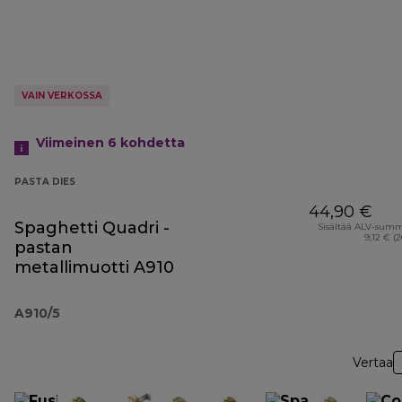
VAIN VERKOSSA
Viimeinen 6
kohdetta
PASTA DIES
44,90 €
Spaghetti Quadri -
Sisältää ALV-sum
9,12 € (
pastan
metallimuotti A910
A910/5
Vertaa