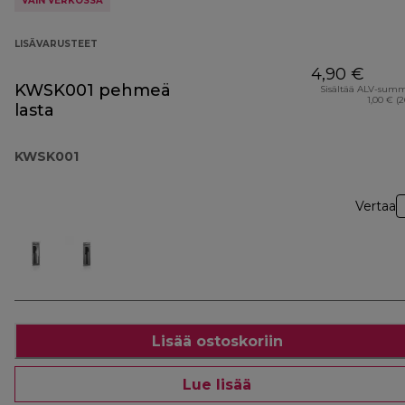
VAIN VERKOSSA
LISÄVARUSTEET
4,90 €
KWSK001 pehmeä
Sisältää ALV-sum
1,00 € (
lasta
KWSK001
Vertaa
Lisää ostoskoriin
Lue lisää