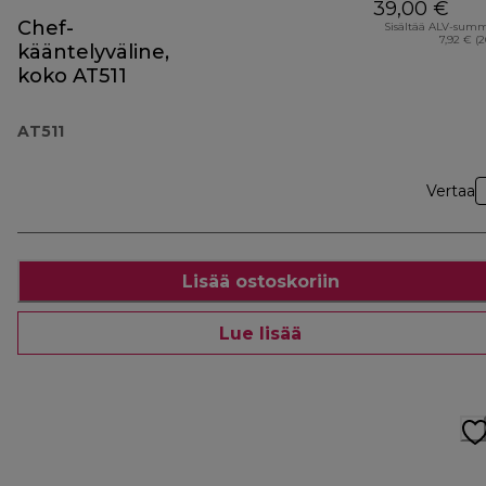
39,00 €
Chef-
Sisältää ALV-sum
7,92 € (
kääntelyväline,
koko AT511
AT511
Vertaa
Lisää ostoskoriin
Lue lisää