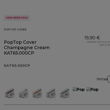
VAIN VERKOSSA
POPTOP COVER
19,90 €
PopTop Cover
Sisältää ALV-sum
4,04 € (
Champagne Cream
KAT65.000CP
KAT65.000CP
Vertaa