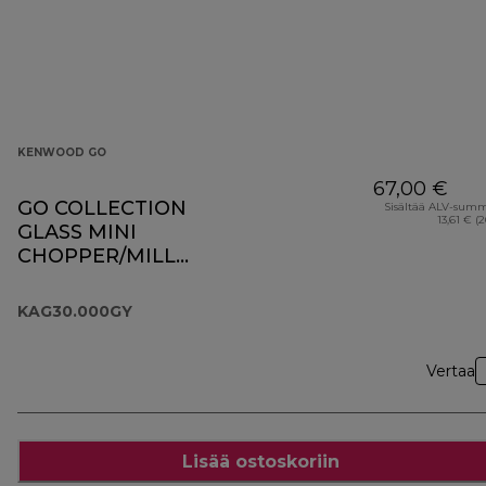
KENWOOD GO
67,00 €
GO COLLECTION
Sisältää ALV-sum
13,61 € (
GLASS MINI
CHOPPER/MILL
KAG30.000GY
KAG30.000GY
Vertaa
Lisää ostoskoriin