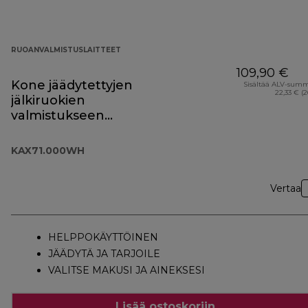
RUOANVALMISTUSLAITTEET
109,90 €
Kone jäädytettyjen
Sisältää ALV-sum
22,33 € (
jälkiruokien
valmistukseen
KAX71.000WH
KAX71.000WH
Vertaa
HELPPOKÄYTTÖINEN
JÄÄDYTÄ JA TARJOILE
VALITSE MAKUSI JA AINEKSESI
Lisää ostoskoriin