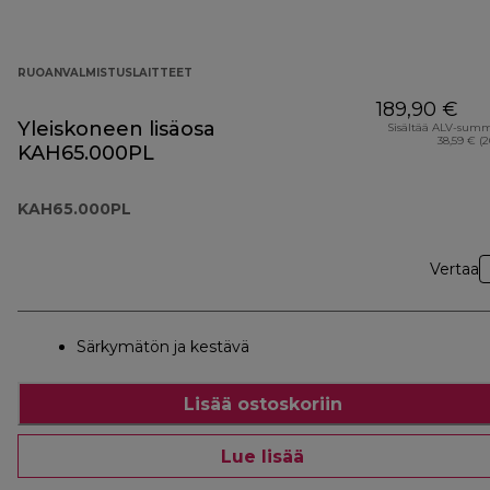
RUOANVALMISTUSLAITTEET
189,90 €
Yleiskoneen lisäosa
Sisältää ALV-sum
38,59 € (
KAH65.000PL
KAH65.000PL
Vertaa
Särkymätön ja kestävä
Lisää ostoskoriin
Lue lisää