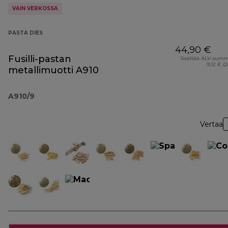
VAIN VERKOSSA
PASTA DIES
44,90 €
Fusilli-pastan
Sisältää ALV-sum
9,12 € (
metallimuotti A910
A910/9
Vertaa