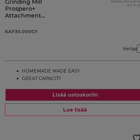
Grinding Mill
Sisältää ALV-sum
8,11 € (
Prospero+
Attachment
KAP30.000GY
KAP30.000GY
Vertaa
HOMEMADE MADE EASY
GREAT CAPACITY
Lisää ostoskoriin
Lue lisää