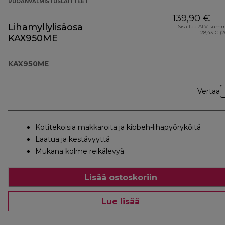
RUOANVALMISTUSLAITTEET
139,90 €
Lihamyllylisäosa
Sisältää ALV-sum
28,43 € (
KAX950ME
KAX950ME
Vertaa
Kotitekoisia makkaroita ja kibbeh-lihapyöryköitä
Laatua ja kestävyyttä
Mukana kolme reikälevyä
Lisää ostoskoriin
Lue lisää