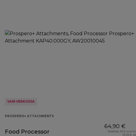
VAIN VERKOSSA
PROSPERO+ ATTACHMENTS
64,90 €
Food Processor
Sisältää ALV-sum
13,19 € (