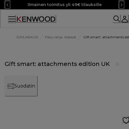
Skip
Ilmainen toimitus yli 49€ tilauksille
to
Content
JUHLAKAUSI
Fiksu lahja: lisäosat
Gift smart: attachments ed
Gift smart: attachments edition UK
Suodatin