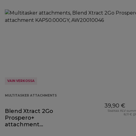
VAIN VERKOSSA
MULTITASKER ATTACHMENTS
39,90 €
Blend Xtract 2Go
Sisältää ALV-sum
8,11 € (
Prospero+
attachment
KAP50.000GY