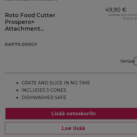
49,90 €
Roto Food Cutter
Sisältää ALV-sum
10,14 € (
Prospero+
Attachment
KAP70.000GY
KAP70.000GY
Vertaa
GRATE AND SLICE IN NO TIME
INCLUDES 3 CONES
DISHWASHER SAFE
Lisää ostoskoriin
Lue lisää