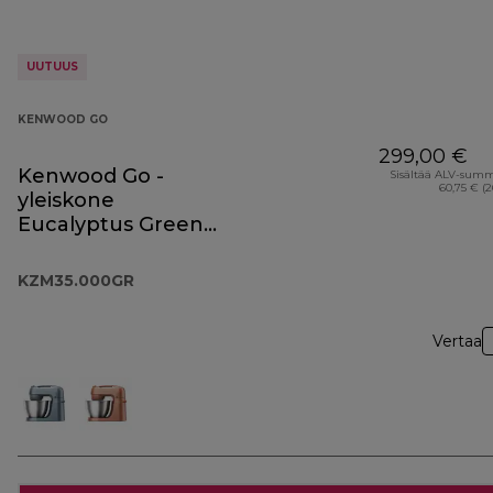
UUTUUS
KENWOOD GO
299,00 €
Kenwood Go -
Sisältää ALV-sum
60,75 € (
yleiskone
Eucalyptus Green
KZM35.000GR
KZM35.000GR
Vertaa