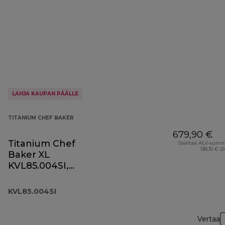
LAHJA KAUPAN PÄÄLLE
TITANIUM CHEF BAKER
679,90 €
Titanium Chef
Sisältää ALV-sum
138,15 € (
Baker XL
KVL85.004SI,
hopeinen
KVL85.004SI
Vertaa