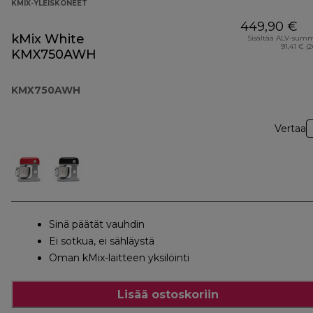
KMIX-YLEISKONEET
449,90 €
kMix White
Sisältää ALV-sum
91,41 € (
KMX750AWH
KMX750AWH
Vertaa
Sinä päätät vauhdin
Ei sotkua, ei sähläystä
Oman kMix-laitteen yksilöinti
Lisää ostoskoriin