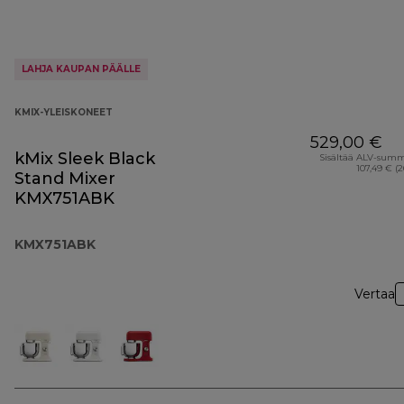
LAHJA KAUPAN PÄÄLLE
KMIX-YLEISKONEET
529,00 €
kMix Sleek Black
Sisältää ALV-sum
107,49 € (
Stand Mixer
KMX751ABK
KMX751ABK
Vertaa