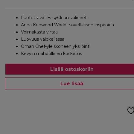
Luotettavat EasyClean-välineet
Anna Kenwood World -sovelluksen inspiroida
Voimakasta virtaa
Luovuus valokeilassa
Oman Chef-yleiskoneen yksilöinti
Kevyin mahdollinen kosketus
Lisää ostoskoriin
Lue lisää