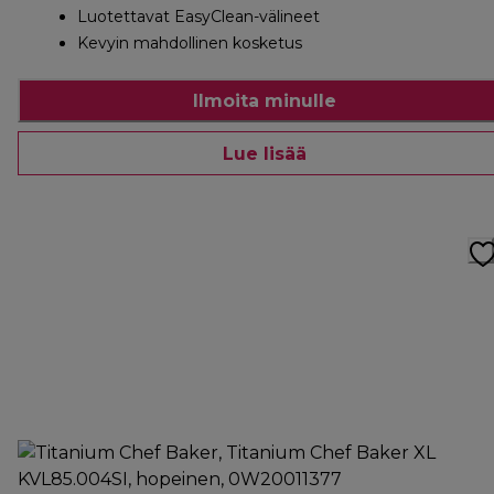
Luotettavat EasyClean-välineet
Kevyin mahdollinen kosketus
Ilmoita minulle
Lue lisää