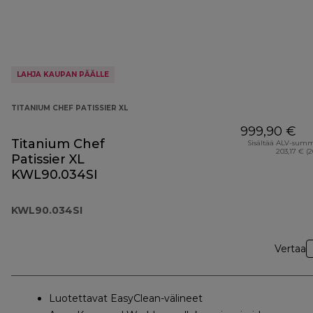
LAHJA KAUPAN PÄÄLLE
TITANIUM CHEF PATISSIER XL
999,90 €
Titanium Chef
Sisältää ALV-sum
203,17 € (
Patissier XL
KWL90.034SI
KWL90.034SI
Vertaa
Luotettavat EasyClean-välineet