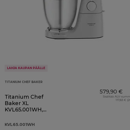
LAHJA KAUPAN PÄÄLLE
TITANIUM CHEF BAKER
579,90 €
Titanium Chef
Sisältää ALV-sum
117,83 € (
Baker XL
KVL65.001WH,
valkoinen
KVL65.001WH