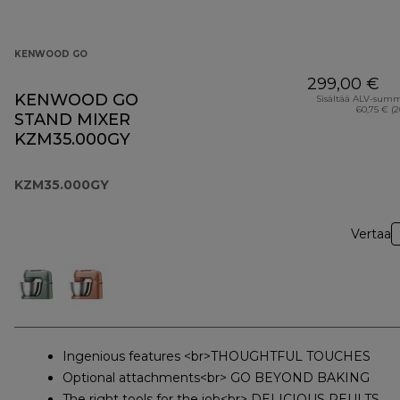
KENWOOD GO
299,00 €
KENWOOD GO
Sisältää ALV-sum
60,75 € (
STAND MIXER
KZM35.000GY
KZM35.000GY
Vertaa
Ingenious features <br>THOUGHTFUL TOUCHES
Optional attachments<br> GO BEYOND BAKING
The right tools for the job<br> DELICIOUS REULTS