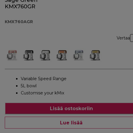
Sage Green
KMX760GR
KMX760AGR
Vertaa
Variable Speed Range
5L bowl
Customise your kMix
Lisää ostoskoriin
Lue lisää