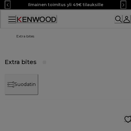
Skip
Ilmainen toimitus yli 49€ tilauksille
to
Content
Extra bites
Extra bites
Suodatin