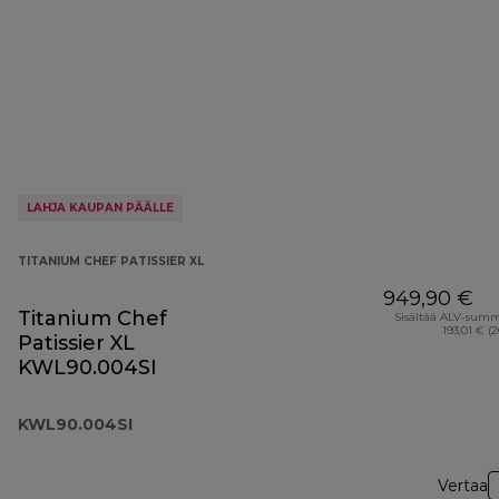
LAHJA KAUPAN PÄÄLLE
TITANIUM CHEF PATISSIER XL
949,90 €
Titanium Chef
Sisältää ALV-sum
193,01 € (
Patissier XL
KWL90.004SI
KWL90.004SI
Vertaa