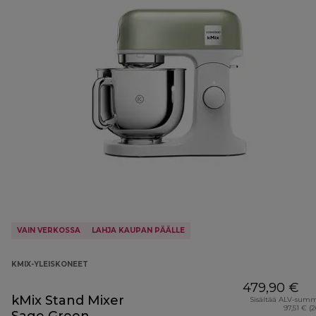
VAIN VERKOSSA
LAHJA KAUPAN PÄÄLLE
KMIX-YLEISKONEET
479,90 €
kMix Stand Mixer
Sisältää ALV-sum
97,51 € (