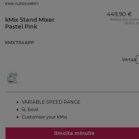
KMIX-YLEISKONEET
449,90 €
kMix Stand Mixer
Sisältää ALV-sum
91,41 € (
Pastel Pink
KMX754APP
Vertaa
VARIABLE SPEED RANGE
5L bowl
Customise your kMix
Ilmoita minulle