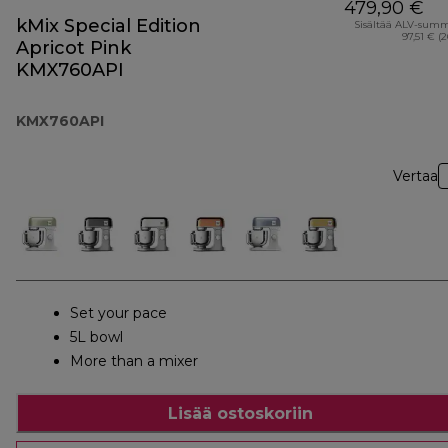
479,90 €
kMix Special Edition
Sisältää ALV-sum
97,51 € (
Apricot Pink
KMX760API
KMX760API
Vertaa
Set your pace
5L bowl
More than a mixer
Lisää ostoskoriin