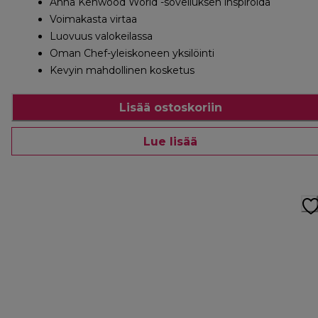
Anna Kenwood World -sovelluksen inspiroida
Voimakasta virtaa
Luovuus valokeilassa
Oman Chef-yleiskoneen yksilöinti
Kevyin mahdollinen kosketus
Lisää ostoskoriin
Lue lisää