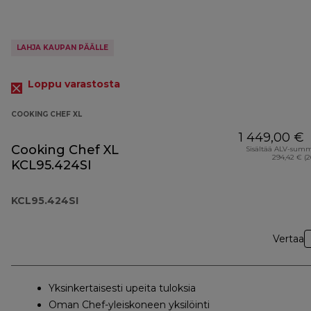
LAHJA KAUPAN PÄÄLLE
Loppu varastosta
COOKING CHEF XL
1 449,00 €
Cooking Chef XL
Sisältää ALV-sum
294,42 € (
KCL95.424SI
KCL95.424SI
Vertaa
Yksinkertaisesti upeita tuloksia
Oman Chef-yleiskoneen yksilöinti