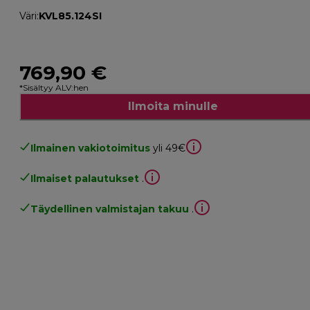
Väri
:
KVL85.124SI
769,90 €
*Sisältyy ALV:hen
Ilmoita minulle
Ilmainen vakiotoimitus
yli 49€
Ilmaiset palautukset
.
Täydellinen valmistajan takuu
.