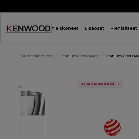
Skip
to
Content
Yleiskoneet
Lisäosat
Pienlaitteet
Jalustasekoittimet
Titanium Chef Baker
Titanium Chef Bak
LAHJA KAUPAN PÄÄLLE