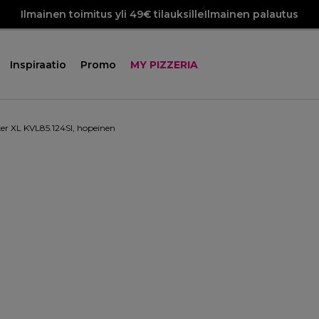
Ilmainen toimitus yli 49€ tilauksille
Ilmainen palautus
Inspiraatio
Promo
MY PIZZERIA
er XL KVL85.124SI, hopeinen