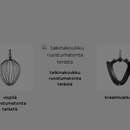
taikinakoukku
ruostumatonta
terästä
vispilä
kreemivatk
ostumatonta
terästä