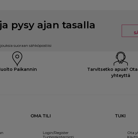
ja pysy ajan tasalla
S
rjouksia suoraan sähköpostiisi
uolto Paikannin
Tarvitsetko apua? Ota
yhteyttä
OMA TILI
TUKI
an
Login/Register
Ota y
Tuoterekisteröinti
Käytt