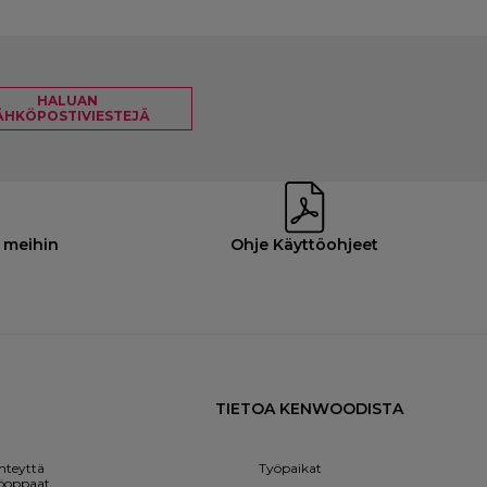
HALUAN
ÄHKÖPOSTIVIESTEJÄ
 meihin
Ohje Käyttöohjeet
TIETOA KENWOODISTA
hteyttä
Työpaikat
öoppaat