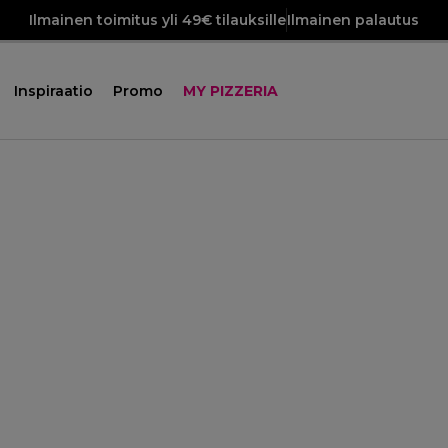
Ilmainen toimitus yli 49€ tilauksille
Ilmainen palautus
Inspiraatio
Promo
MY PIZZERIA