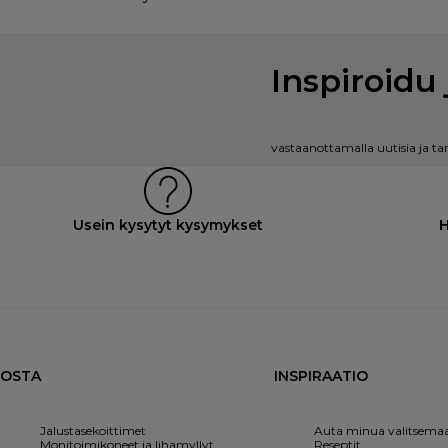
Inspiroidu 
vastaanottamalla uutisia ja ta
Usein kysytyt kysymykset
H
OSTA
INSPIRAATIO
Jalustasekoittimet
Auta minua valitsema
Monitoimikoneet ja lihamyllyt
Reseptit