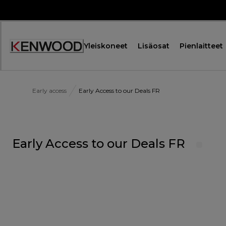
Skip
to
Content
Yleiskoneet
Lisäosat
Pienlaitteet
Early access
Early Access to our Deals FR
Early Access to our Deals FR