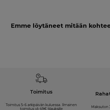
Emme löytäneet mitään kohteelle
Toimitus
Rahat
Toimitus 5–6 arkipäivän kuluessa. Ilmainen
Maksuton 3
toimitus yli 49€ tilauksille