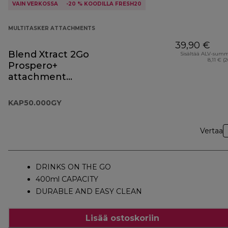
VAIN VERKOSSA
-20 % KOODILLA FRESH20
MULTITASKER ATTACHMENTS
39,90 €
Blend Xtract 2Go
Sisältää ALV-sum
8,11 € (
Prospero+
attachment
KAP50.000GY
KAP50.000GY
Vertaa
DRINKS ON THE GO
400ml CAPACITY
DURABLE AND EASY CLEAN
Lisää ostoskoriin