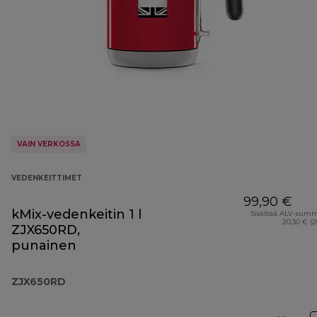
VAIN VERKOSSA
VEDENKEITTIMET
99,90 €
kMix-vedenkeitin 1 l
Sisältää ALV-sum
20,30 € (
ZJX650RD,
punainen
ZJX650RD