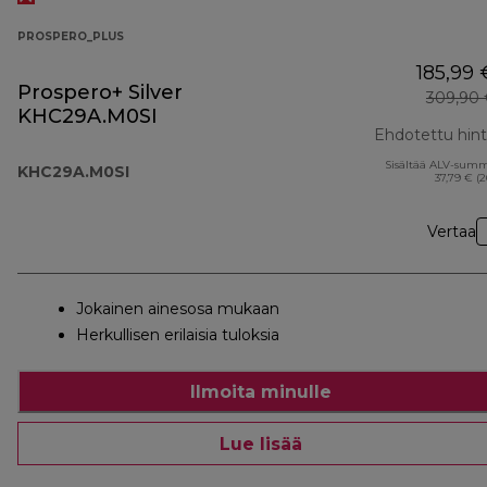
PROSPERO_PLUS
185,99 
Prospero+ Silver
309,90 
KHC29A.M0SI
Ehdotettu hin
Sisältää ALV-sum
KHC29A.M0SI
37,79 € (
Vertaa
Jokainen ainesosa mukaan
Herkullisen erilaisia tuloksia
Ilmoita minulle
Lue lisää