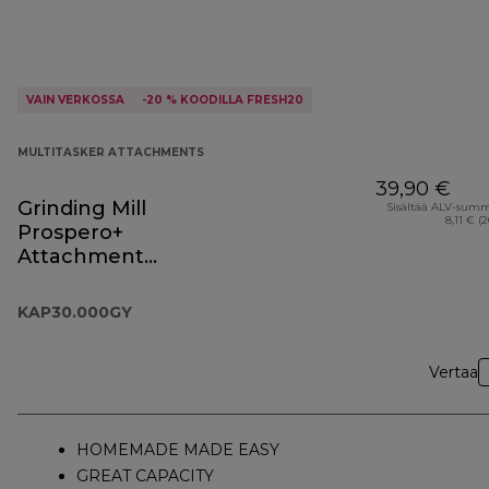
VAIN VERKOSSA
-20 % KOODILLA FRESH20
MULTITASKER ATTACHMENTS
39,90 €
Grinding Mill
Sisältää ALV-sum
8,11 € (
Prospero+
Attachment
KAP30.000GY
KAP30.000GY
Vertaa
HOMEMADE MADE EASY
GREAT CAPACITY