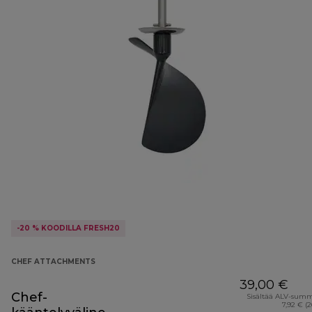
-20 % KOODILLA FRESH20
CHEF ATTACHMENTS
39,00 €
Chef-
Sisältää ALV-sum
7,92 € (