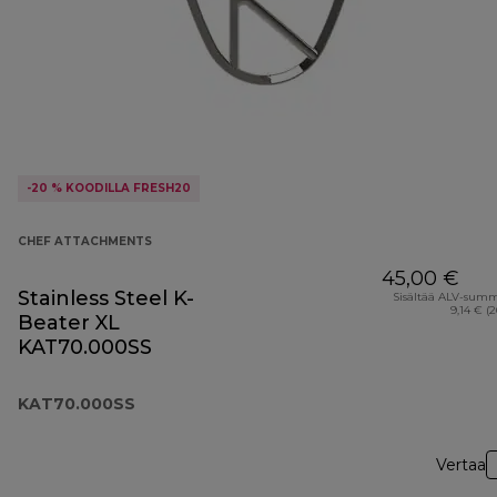
-20 % KOODILLA FRESH20
CHEF ATTACHMENTS
45,00 €
Stainless Steel K-
Sisältää ALV-sum
9,14 € (
Beater XL
KAT70.000SS
KAT70.000SS
Vertaa