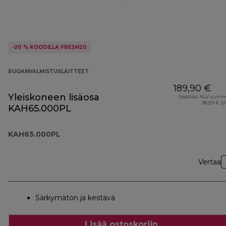
-20 % KOODILLA FRESH20
RUOANVALMISTUSLAITTEET
189,90 €
Yleiskoneen lisäosa
Sisältää ALV-sum
38,59 € (
KAH65.000PL
KAH65.000PL
Vertaa
Särkymätön ja kestävä
Lisää ostoskoriin