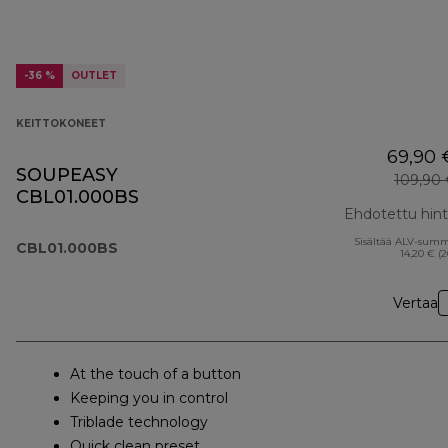
-36 %
OUTLET
KEITTOKONEET
69,90 
SOUPEASY
109,90
CBL01.000BS
Ehdotettu hin
Sisältää ALV-sum
CBL01.000BS
14,20 € (
Vertaa
At the touch of a button
Keeping you in control
Triblade technology
Quick clean preset