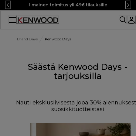
Skip
Ilmainen toimitus yli 49€ tilauksille
to
Content
Brand Days
Kenwood Days
Säästä Kenwood Days -
tarjouksilla
Nauti eksklusiivisesta jopa 30% alennukses
suosikkituotteistasi