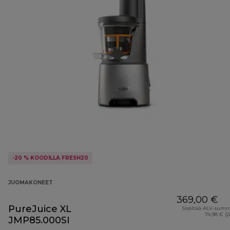
-20 % KOODILLA FRESH20
JUOMAKONEET
369,00 €
PureJuice XL
Sisältää ALV-sum
74,98 € (
JMP85.000SI