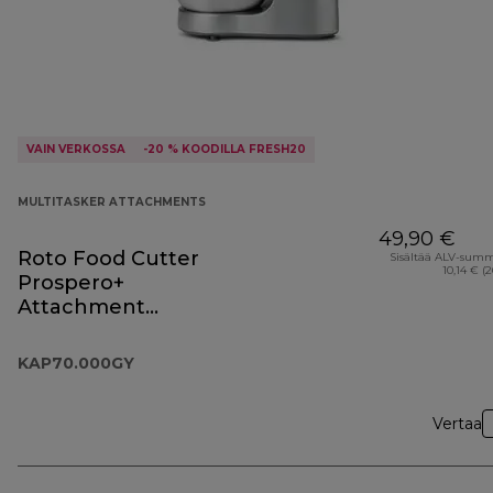
VAIN VERKOSSA
-20 % KOODILLA FRESH20
MULTITASKER ATTACHMENTS
49,90 €
Roto Food Cutter
Sisältää ALV-sum
10,14 € (
Prospero+
Attachment
KAP70.000GY
KAP70.000GY
Vertaa