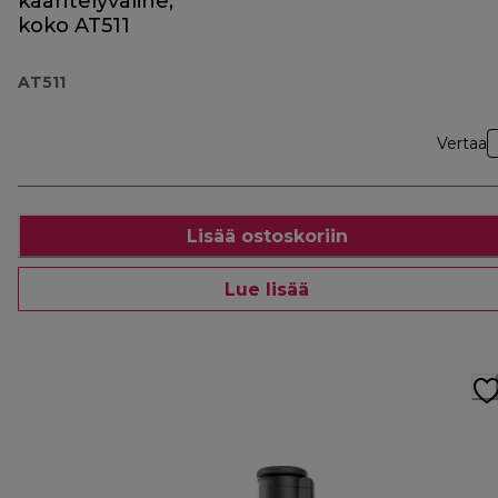
kääntelyväline,
koko AT511
AT511
Vertaa
Lisää ostoskoriin
Lue lisää