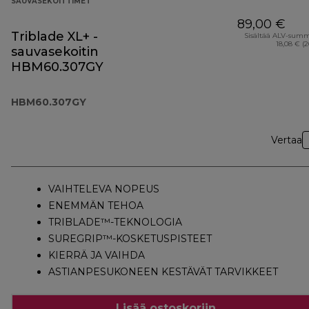
SAUVASEKOITTIMET
89,00 €
Triblade XL+ -
Sisältää ALV-sum
18,08 € (
sauvasekoitin
HBM60.307GY
HBM60.307GY
Vertaa
VAIHTELEVA NOPEUS
ENEMMÄN TEHOA
TRIBLADE™-TEKNOLOGIA
SUREGRIP™-KOSKETUSPISTEET
KIERRÄ JA VAIHDA
ASTIANPESUKONEEN KESTÄVÄT TARVIKKEET
Lisää ostoskoriin