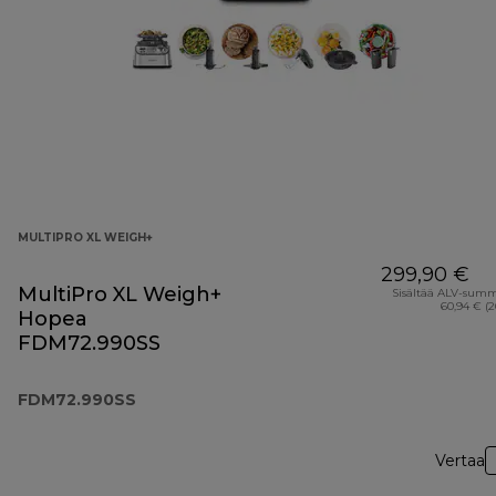
MULTIPRO XL WEIGH+
299,90 €
MultiPro XL Weigh+
Sisältää ALV-sum
60,94 € (
Hopea
FDM72.990SS
FDM72.990SS
Vertaa