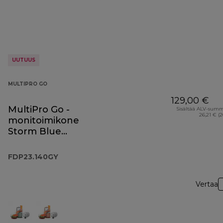
UUTUUS
MULTIPRO GO
129,00 €
MultiPro Go -
Sisältää ALV-sum
26,21 € (
monitoimikone
Storm Blue
FDP23.140GY
FDP23.140GY
Vertaa