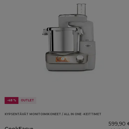
-48 %
OUTLET
KYPSENTÄVÄT MONITOIMIKONEET / ALL IN ONE -KEITTIMET
599,90 