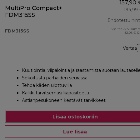
157,90 
MultiPro Compact+
194,99
FDM315SS
Ehdotettu hin
Sisältää ALV-sum
FDM315SS
32,08 € (
Vertaa
Kuutiointia, viipalointia ja raastamista suoraan lautasell
Sekoitusta parhaiden seurassa
Tehoa käden ulottuvilla
Kaikki tarvitsemasi kapasiteetti
Astianpesukoneen kestävät tarvikkeet
Lisää ostoskoriin
Lue lisää