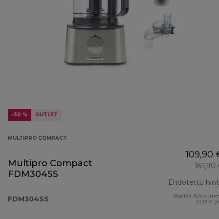
-30 %
OUTLET
MULTIPRO COMPACT
109,90 
Multipro Compact
157,90
FDM304SS
Ehdotettu hin
Sisältää ALV-sum
FDM304SS
22,33 € (