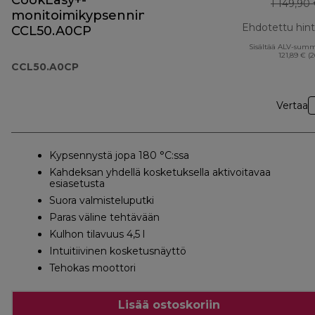
CookEasy+-
1 149,90
monitoimikypsennin
Ehdotettu hin
CCL50.A0CP
Sisältää ALV-sum
121,89 € (
CCL50.A0CP
Vertaa
Kypsennystä jopa 180 °C:ssa
Kahdeksan yhdellä kosketuksella aktivoitavaa
esiasetusta
Suora valmisteluputki
Paras väline tehtävään
Kulhon tilavuus 4,5 l
Intuitiivinen kosketusnäyttö
Tehokas moottori
Lisää ostoskoriin