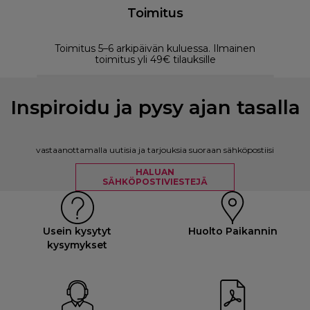
Toimitus
Toimitus 5–6 arkipäivän kuluessa. Ilmainen
M
toimitus yli 49€ tilauksille
Inspiroidu ja pysy ajan tasalla
vastaanottamalla uutisia ja tarjouksia suoraan sähköpostiisi
HALUAN
SÄHKÖPOSTIVIESTEJÄ
Usein kysytyt
Huolto Paikannin
kysymykset