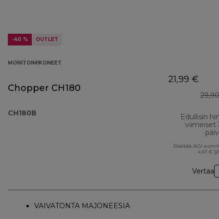
-40 %
OUTLET
MONITOIMIKONEET
21,99 €
Chopper CH180
29,9
CH180B
Edullisin hi
viimeiset
päi
Sisältää ALV-sum
4,47 € (
Vertaa
VAIVATONTA MAJONEESIA