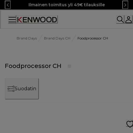
Skip
Ilmainen toimitus yli 49€ tilauksille
to
Content
Brand Days
Brand Days CH
Foodprocessor CH
Foodprocessor CH
Suodatin