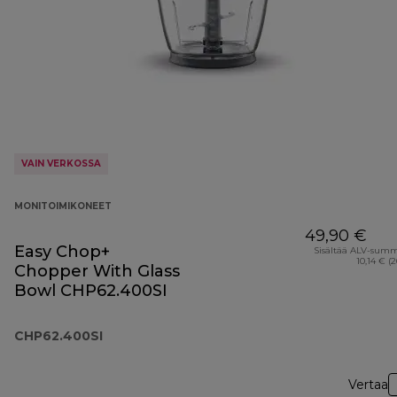
VAIN VERKOSSA
MONITOIMIKONEET
49,90 €
Easy Chop+
Sisältää ALV-sum
10,14 € (
Chopper With Glass
Bowl CHP62.400SI
CHP62.400SI
Vertaa