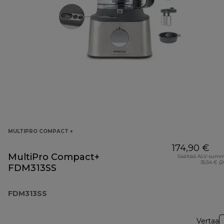
MULTIPRO COMPACT +
174,90 €
MultiPro Compact+
Sisältää ALV-sum
35,54 € (
FDM313SS
FDM313SS
Vertaa