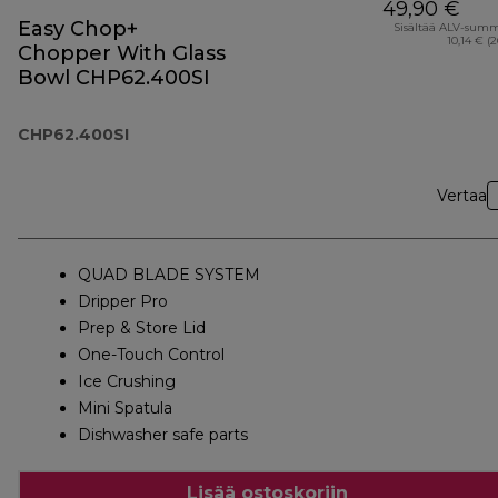
49,90 €
Easy Chop+
Sisältää ALV-sum
10,14 € (
Chopper With Glass
Bowl CHP62.400SI
CHP62.400SI
Vertaa
QUAD BLADE SYSTEM
Dripper Pro
Prep & Store Lid
One-Touch Control
Ice Crushing
Mini Spatula
Dishwasher safe parts
Lisää ostoskoriin