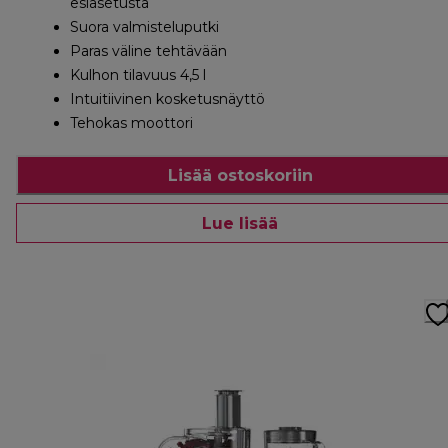
esiasetusta
Suora valmisteluputki
Paras väline tehtävään
Kulhon tilavuus 4,5 l
Intuitiivinen kosketusnäyttö
Tehokas moottori
Lisää ostoskoriin
Lue lisää