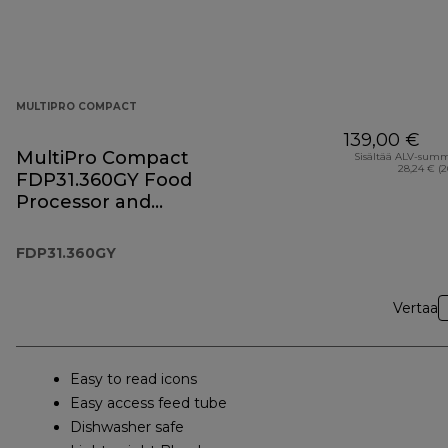
MULTIPRO COMPACT
139,00 €
MultiPro Compact
Sisältää ALV-sum
28,24 € (
FDP31.360GY Food
Processor and
Blender
FDP31.360GY
Vertaa
Easy to read icons
Easy access feed tube
Dishwasher safe