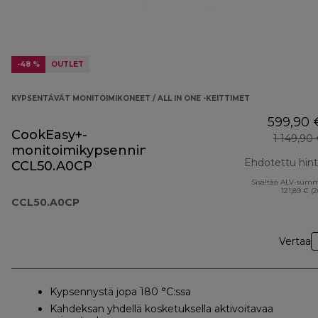
-48 %
OUTLET
KYPSENTÄVÄT MONITOIMIKONEET / ALL IN ONE -KEITTIMET
599,90 
CookEasy+-
1 149,90
monitoimikypsennin
Ehdotettu hin
CCL50.A0CP
Sisältää ALV-sum
121,89 € (
CCL50.A0CP
Vertaa
Kypsennystä jopa 180 °C:ssa
Kahdeksan yhdellä kosketuksella aktivoitavaa