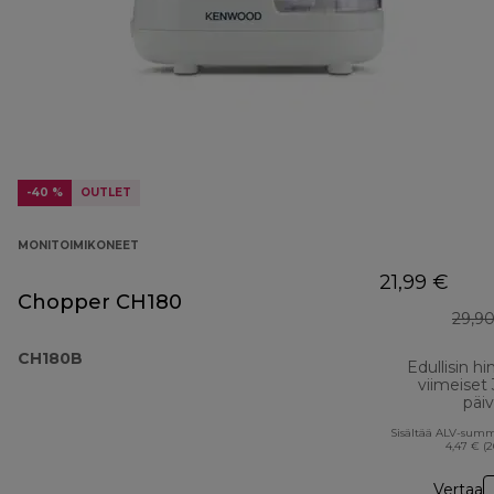
-40 %
OUTLET
MONITOIMIKONEET
21,99 €
Chopper CH180
29,9
CH180B
Edullisin hi
viimeiset
päi
Sisältää ALV-sum
4,47 € (
Vertaa