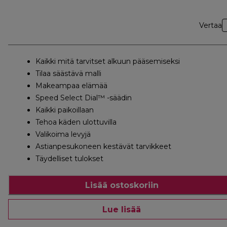
Vertaa
Kaikki mitä tarvitset alkuun pääsemiseksi
Tilaa säästävä malli
Makeampaa elämää
Speed Select Dial™ -säädin
Kaikki paikoillaan
Tehoa käden ulottuvilla
Valikoima levyjä
Astianpesukoneen kestävät tarvikkeet
Täydelliset tulokset
Lisää ostoskoriin
Lue lisää