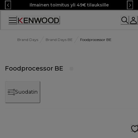
Skip
Ilmainen toimitus yli 49€ tilauksille
to
Content
Brand Days
Brand Days BE
Foodprocessor BE
Foodprocessor BE
Suodatin