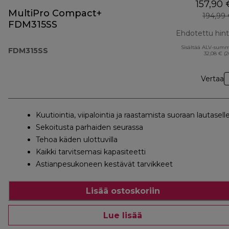
157,90 
MultiPro Compact+
194,99
FDM315SS
Ehdotettu hin
Sisältää ALV-sum
FDM315SS
32,08 € (
Vertaa
Kuutiointia, viipalointia ja raastamista suoraan lautasell
Sekoitusta parhaiden seurassa
Tehoa käden ulottuvilla
Kaikki tarvitsemasi kapasiteetti
Astianpesukoneen kestävät tarvikkeet
Lisää ostoskoriin
Lue lisää