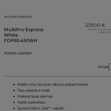
MULTIPRO EXPRESS
239,00 €
MultiPro Express
Sisältää ALV-sum
48,56 € (
White
FDP65.450WH
FDP65.450WH
Vertaa
Kaikki mitä tarvitset alkuun pääsemiseksi
Tilaa säästävä malli
Makeampaa elämää
Kaikki paikoillaan
Speed Select Dial™ -säädin