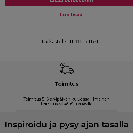
Lisää ostoskoriin
Lue lisää
Tarkastelet
11
11
tuotteita
Toimitus
Toimitus 5–6 arkipäivän kuluessa. Ilmainen
M
toimitus yli 49€ tilauksille
Inspiroidu ja pysy ajan tasalla