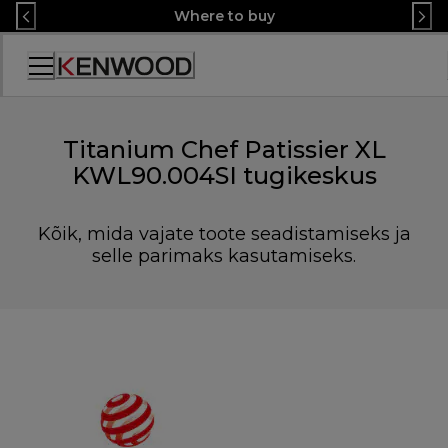
Skip
Where to buy
to
Content
Accessibility
Statement
Titanium Chef Patissier XL
KWL90.004SI tugikeskus
Kõik, mida vajate toote seadistamiseks ja
selle parimaks kasutamiseks.