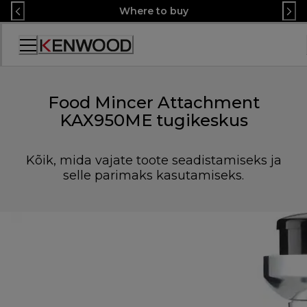
Skip
Where to buy
to
Content
Accessibility
Statement
Food Mincer Attachment
KAX950ME tugikeskus
Kõik, mida vajate toote seadistamiseks ja
selle parimaks kasutamiseks.