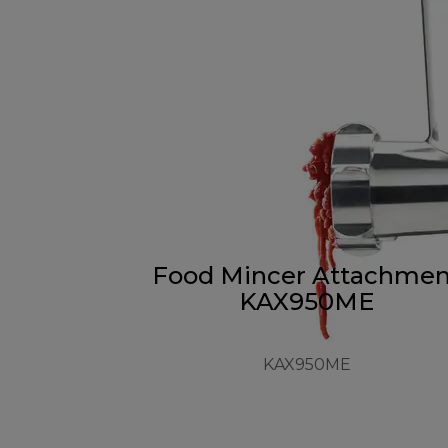
Food Mincer Attachmen
KAX950ME
KAX950ME