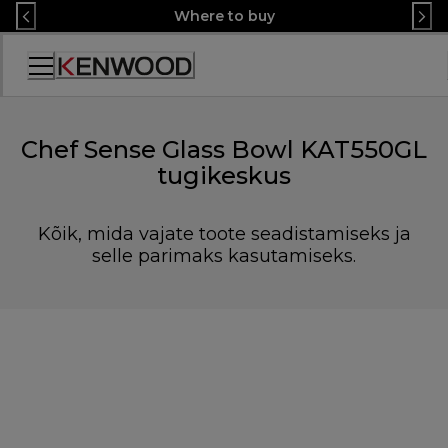
Skip
Where to buy
to
Content
Accessibility
Statement
Chef Sense Glass Bowl KAT550GL
tugikeskus
Kõik, mida vajate toote seadistamiseks ja
selle parimaks kasutamiseks.