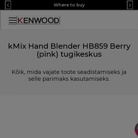
Skip
Where to buy
to
Content
Accessibility
Statement
kMix Hand Blender HB859 Berry
(pink) tugikeskus
Kõik, mida vajate toote seadistamiseks ja
selle parimaks kasutamiseks.