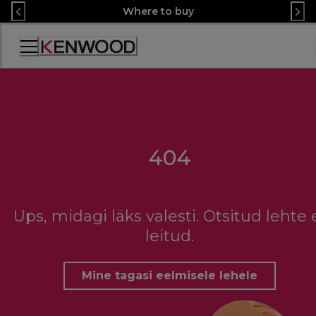
Skip
Where to buy
to
Content
Accessibility
Statement
404
Ups, midagi läks valesti. Otsitud lehte 
leitud.
Mine tagasi eelmisele lehele