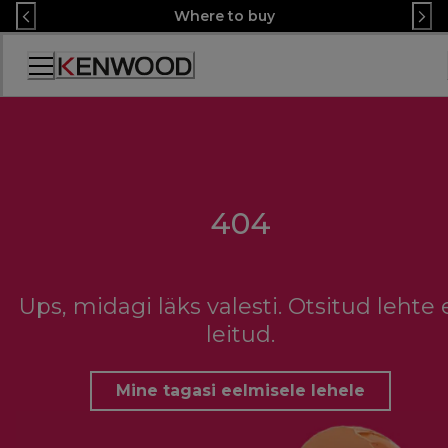
Skip
Where to buy
to
Content
Accessibility
Statement
404
Ups, midagi läks valesti. Otsitud lehte 
leitud.
Mine tagasi eelmisele lehele