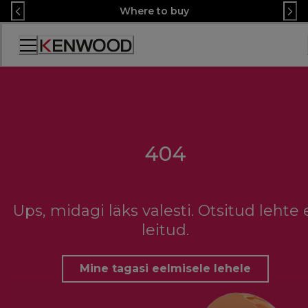
Skip
Where to buy
to
Content
Accessibility
Statement
404
Ups, midagi läks valesti. Otsitud lehte 
leitud.
Mine tagasi eelmisele lehele