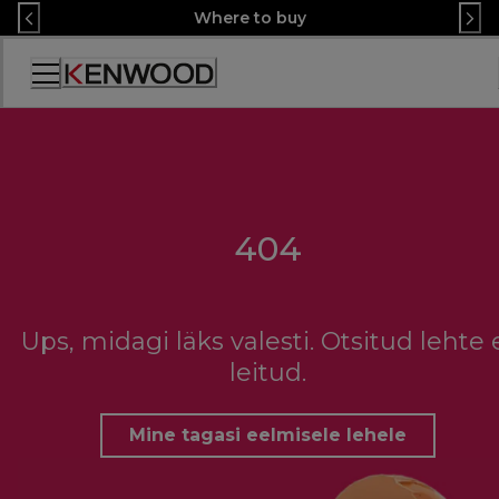
Skip
Where to buy
to
Content
Accessibility
Statement
404
Ups, midagi läks valesti. Otsitud lehte 
leitud.
Mine tagasi eelmisele lehele