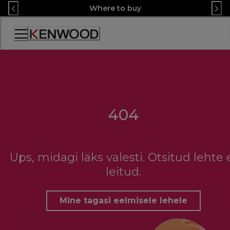
Skip
Where to buy
to
Content
Accessibility
Statement
404
Ups, midagi läks valesti. Otsitud lehte 
leitud.
Mine tagasi eelmisele lehele