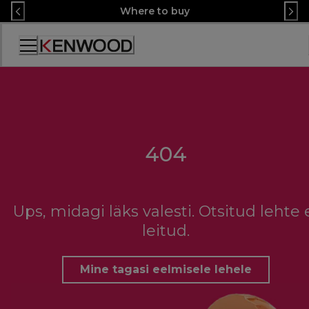
Skip
Where to buy
to
Content
Accessibility
Statement
404
Ups, midagi läks valesti. Otsitud lehte 
leitud.
Mine tagasi eelmisele lehele