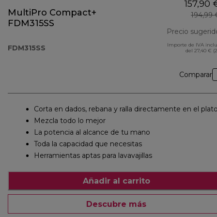
157,90 
MultiPro Compact+
194,99 
FDM315SS
Precio sugerid
Importe de IVA incl
FDM315SS
del 27,40 € (
Comparar
Corta en dados, rebana y ralla directamente en el plat
Mezcla todo lo mejor
La potencia al alcance de tu mano
Toda la capacidad que necesitas
Herramientas aptas para lavavajillas
Añadir al carrito
Descubre más