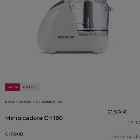
-40 %
OUTLET
PROCESADORES DE ALIMENTOS
21,99 €
Minipicadora CH180
29,9
CH180B
Precio más b