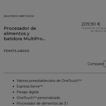
MULTIPRO ONETOUCH
209,90 €
Procesador de
Importe de IVA incl
del 36,43 € (
alimentos y
batidora MultiPro
OneTouch
FDM73.480SS
FDM73.480SS
Comparar
Valores preestablecidos de OneTouch™
Express Serve™
Pesaje digital
OneTouch™ personalizado
Procesador de alimentos de 3 l