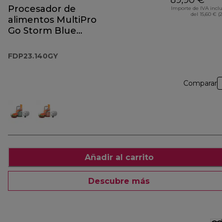
89,90 €
Procesador de
Importe de IVA incl
del 15,60 € (
alimentos MultiPro
Go Storm Blue
FDP23.140GY
FDP23.140GY
Comparar
Añadir al carrito
Descubre más