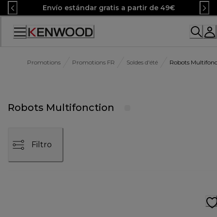
Skip
Envío estándar gratis a partir de 49€
to
Content
Accessibility
Statement
Promotions
Promotions FR
Soldes d'été
Robots Multifonc
Robots Multifonction
Filtro