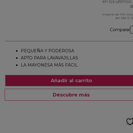
en los últimos
d
Importe de IVA incl
del 3,82 € (
Comparar
PEQUEÑA Y PODEROSA
APTO PARA LAVAVAJILLAS
LA MAYONESA MÁS FÁCIL
Añadir al carrito
Descubre más