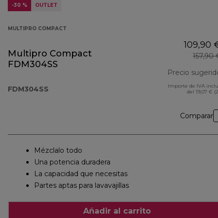
-30 %
OUTLET
MULTIPRO COMPACT
109,90 
Multipro Compact
157,90 
FDM304SS
Precio sugerid
Importe de IVA incl
FDM304SS
del 19,07 € (
Comparar
Mézclalo todo
Una potencia duradera
La capacidad que necesitas
Partes aptas para lavavajillas
Añadir al carrito