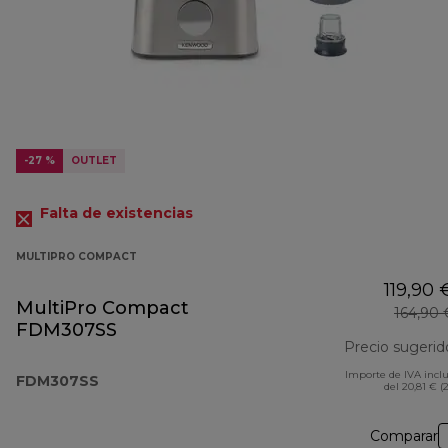
-27 %
OUTLET
Falta de existencias
MULTIPRO COMPACT
119,90 
MultiPro Compact
164,90 
FDM307SS
Precio sugerid
Importe de IVA incl
FDM307SS
del 20,81 € (
Comparar