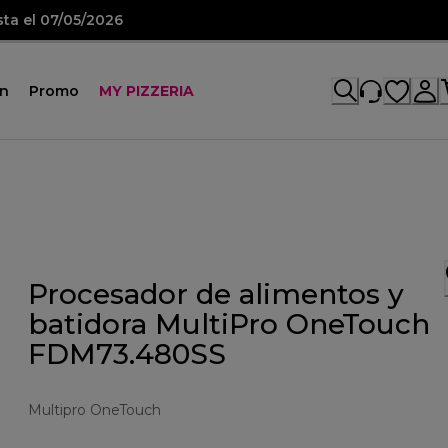
sta el 07/05/2026
ón
Promo
MY PIZZERIA
Procesador de alimentos y
batidora MultiPro OneTouch
FDM73.480SS
Multipro OneTouch