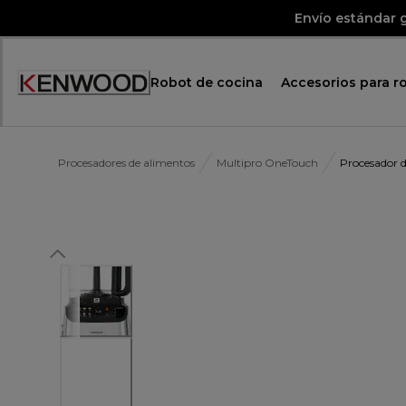
Skip
Envío estándar g
to
Content
Robot de cocina
Accesorios para r
Accessibility
Statement
Procesadores de alimentos
Multipro OneTouch
Procesador 