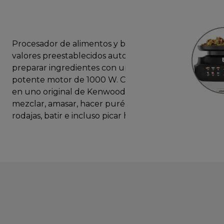
Procesador de alimentos y batidora 2 en 1. Incluye
valores preestablecidos automáticos para
preparar ingredientes con un solo toque y un
potente motor de 1000 W. Con la solución todo
en uno original de Kenwood puedes pesar,
mezclar, amasar, hacer puré, picar, rallar, cortar en
rodajas, batir e incluso picar hielo.