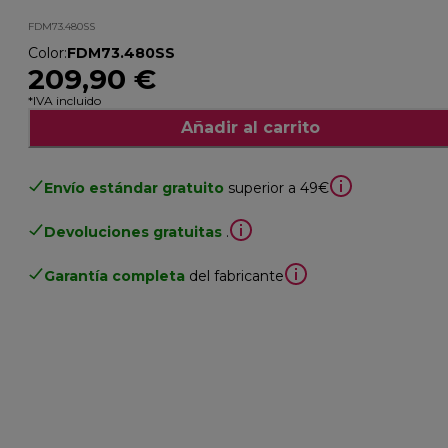
FDM73.480SS
Color
:
FDM73.480SS
209,90 €
*IVA incluido
Añadir al carrito
Envío estándar gratuito
superior a 49€
Devoluciones gratuitas
.
Garantía completa
del fabricante