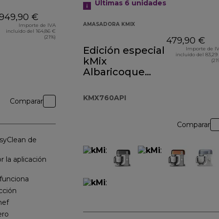
Últimas 6 unidades
949,90 €
AMASADORA KMIX
Importe de IVA
incluido del 164,86 €
(21%)
479,90 €
Edición especial
Importe de I
incluido del 83,29
kMix
(21
Albaricoque
Rosa
KMX760API
KMX760API
Comparar
Comparar
syClean de
r la aplicación
funciona
cción
hef
ero