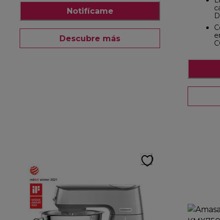
L
c
Notifícame
D
C
e
Descubre más
C