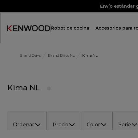
Skip
Envío estándar g
to
Content
Robot de cocina
Accesorios para r
Accessibility
Statement
Brand Days
Brand Days NL
Kima NL
Kima NL
Ordenar
Precio
Color
Serie