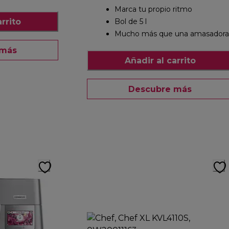
Marca tu propio ritmo
rrito
Bol de 5 l
Mucho más que una amasadora
 más
Añadir al carrito
Descubre más