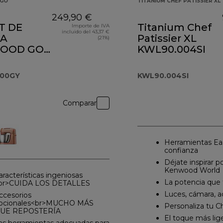
GO
TITANIUM CHEF PATISSIER XL
249,90 €
T DE
Titanium Chef
Importe de IVA
incluido del 43,37 €
NA
Patissier XL
(21%)
OOD GO
KWL90.004SI
.000GY
000GY
KWL90.004SI
Comparar
Herramientas Ea
confianza
Déjate inspirar po
Kenwood World
aracterísticas ingeniosas
La potencia que 
br>CUIDA LOS DETALLES
Luces, cámara, a
ccesorios
pcionales<br>MUCHO MÁS
Personaliza tu C
UE REPOSTERÍA
El toque más lig