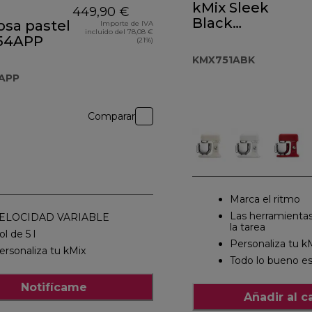
kMix Sleek
449,90 €
Black
osa pastel
Importe de IVA
incluido del 78,08 €
KMX751ABK
54APP
(21%)
KMX751ABK
APP
Comparar
Marca el ritmo
Las herramienta
ELOCIDAD VARIABLE
la tarea
ol de 5 l
Personaliza tu k
ersonaliza tu kMix
Todo lo bueno es
Notifícame
Añadir al ca