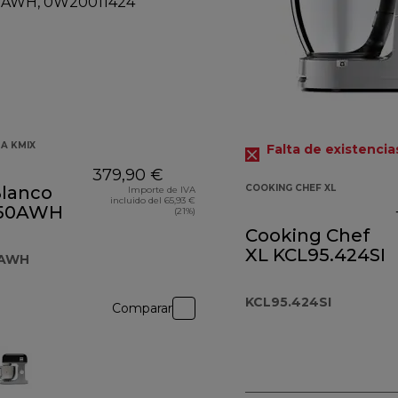
A KMIX
Falta de existencia
379,90 €
Blanco
COOKING CHEF XL
Importe de IVA
incluido del 65,93 €
50AWH
(21%)
Cooking Chef
XL KCL95.424SI
AWH
KCL95.424SI
Comparar