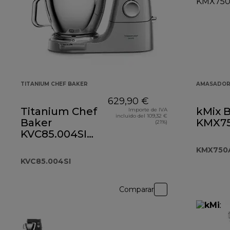
TITANIUM CHEF BAKER
AMASADOR
629,90 €
Titanium Chef
kMix 
Importe de IVA
incluido del 109,32 €
Baker
KMX7
(21%)
KVC85.004SI
plateado
KMX750
KVC85.004SI
Comparar