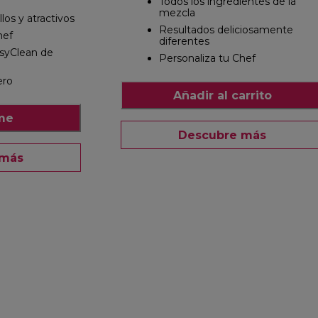
Todos los ingredientes de la
mezcla
los y atractivos
Resultados deliciosamente
hef
diferentes
syClean de
Personaliza tu Chef
ero
Añadir al carrito
me
Descubre más
 más