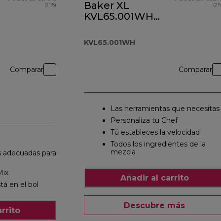
Baker XL
(21%)
(21
KVL65.001WH
blanco
KVL65.001WH
Comparar
Comparar
Las herramientas que necesitas
Personaliza tu Chef
Tú estableces la velocidad
Todos los ingredientes de la
mezcla
s adecuadas para
Mix
Añadir al carrito
tá en el bol
Descubre más
rrito