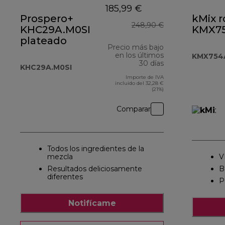
185,99 €
Prospero+
kMix r
248,90 €
KHC29A.M0SI
KMX7
plateado
Precio más bajo
en los últimos
KMX754
30 días
KHC29A.M0SI
Importe de IVA
incluido del 32,28 €
(21%)
Comparar
Todos los ingredientes de la
mezcla
V
Resultados deliciosamente
B
diferentes
P
Notifícame