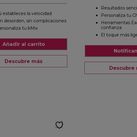
Resultados sencil
ú estableces la velocidad
Personaliza tu C
in desorden, sin complicaciones
Herramientas Ea
confianza
ersonaliza tu kMix
El toque más lig
Añadir al carrito
Notifíca
Descubre más
Descubre