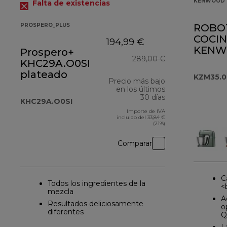
KENWOOD 
Falta de existencias
PROSPERO_PLUS
ROBO
COCI
194,99 €
KENW
Prospero+
289,00 €
KZM35
KHC29A.O0SI
plateado
KZM35.
Precio más bajo
en los últimos
30 días
KHC29A.O0SI
Importe de IVA
incluido del 33,84 €
(21%)
Comparar
C
Todos los ingredientes de la
<
mezcla
A
Resultados deliciosamente
o
diferentes
Q