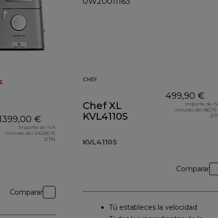
CHEF
s
499,90 €
Chef XL
Importe de I
incluido del 86,76
KVL4110S
(21
1399,00 €
Importe de IVA
incluido del 242,80 €
(21%)
KVL4110S
Comparar
Comparar
Tú estableces la velocidad