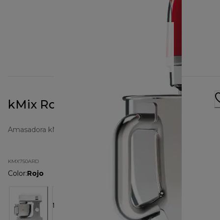
kMix Rojo KMX750ARD
Amasadora kMix
KMX750ARD
Color
:
Rojo