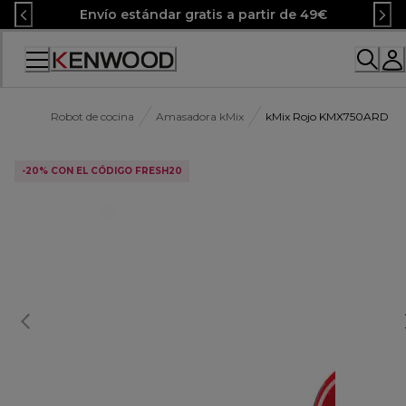
Skip
Envío estándar gratis a partir de 49€
to
Content
Accessibility
Statement
Robot de cocina
Amasadora kMix
kMix Rojo KMX750ARD
-20% CON EL CÓDIGO FRESH20