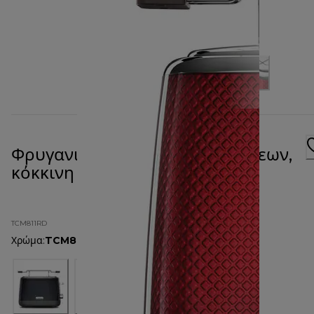
Φρυγανιέρα Mesmerine 2 θέσεων,
κόκκινη TCM811RD
TCM811RD
Χρώμα
:
TCM811RD