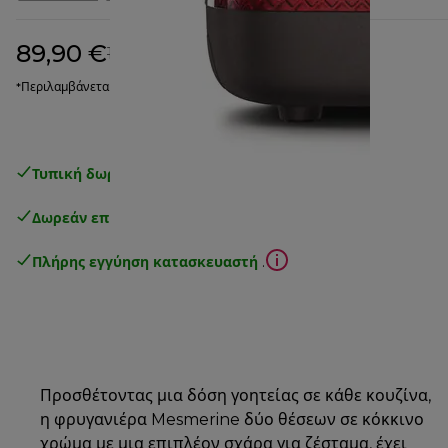
89,90 €
αρχική τιμή 129,90 €
129,90 €
(-31%)
*Περιλαμβάνεται ΦΠΑ
Τυπική δωρεάν παράδοση
άνω των 49€
Δωρεάν επιστροφές
.
Πλήρης εγγύηση κατασκευαστή
.
Προσθέτοντας μια δόση γοητείας σε κάθε κουζίνα,
η φρυγανιέρα Mesmerine δύο θέσεων σε κόκκινο
χρώμα με μια επιπλέον σχάρα για ζέσταμα, έχει