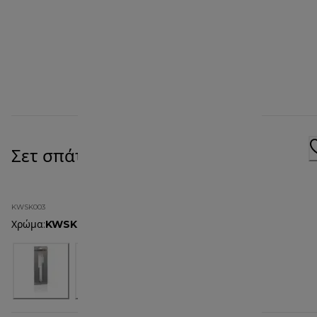
Σετ σπάτουλες KWSK003
KWSK003
Χρώμα
:
KWSK003