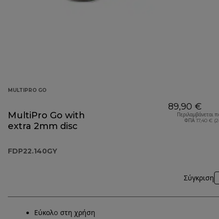
MULTIPRO GO
89,90 €
MultiPro Go with
Περιλαμβάνεται π
ΦΠΑ 17,40 € (
extra 2mm disc
FDP22.140GY
Σύγκριση
Εύκολo στη χρήση