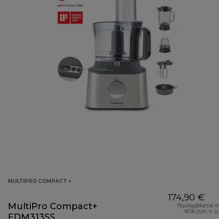
MULTIPRO COMPACT +
174,90 €
MultiPro Compact+
Περιλαμβάνεται π
ΦΠΑ 33,85 € (
FDM313SS