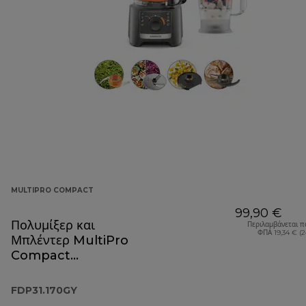
MULTIPRO COMPACT
99,90 €
Πολυμίξερ και
Περιλαμβάνεται π
ΦΠΑ 19,34 € (
Μπλέντερ MultiPro
Compact
FDP31.170GY
FDP31.170GY