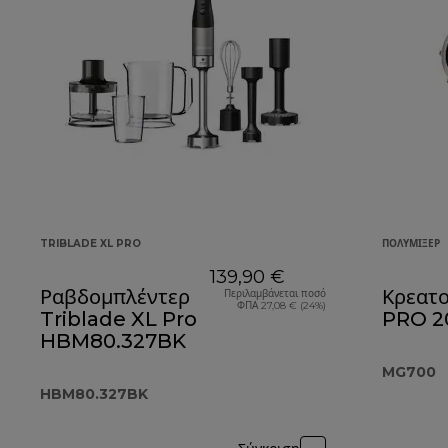
TRIBLADE XL PRO
ΠΟΛΥΜΊΞΕΡ
139,90 €
Ραβδομπλέντερ
Κρεατ
Περιλαμβάνεται ποσό
ΦΠΑ 27,08 € (24%)
Triblade XL Pro
PRO 2
HBM80.327BK
MG700
HBM80.327BK