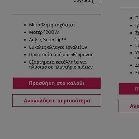
Σύγκριση
Π
Μεταβλητή ταχύτητα
Γ
Μοτέρ 1200W
Σ
ε
Λαβές SureGrip™
Ε
Εύκολες αλλαγές εργαλείων
Υ
Προστασία από υπερθέρμανση
σ
Εξαρτήματα κατάλληλα για
Δ
πλύσιμο σε πλυντήριο πιάτων
Ε
Προσθήκη στο καλάθι
Π
Ανακαλύψτε περισσότερα
Ανα