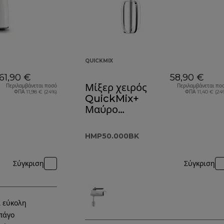
QUICKMIX
61,90 €
58,90 €
Μίξερ χειρός
Περιλαμβάνεται ποσό
Περιλαμβάνεται πο
ΦΠΑ 11,98 € (24%)
ΦΠΑ 11,40 € (24
QuickMix+
Μαύρο
HMP50.000BK
HMP50.000BK
Σύγκριση
Σύγκριση
ι εύκολη
πάγο