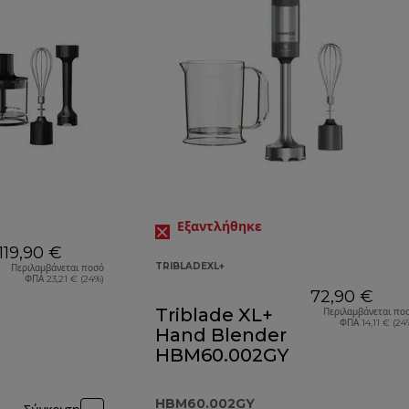
Εξαντλήθηκε
119,90 €
TRIBLADEXL+
Περιλαμβάνεται ποσό
ΦΠΑ 23,21 € (24%)
72,90 €
Triblade XL+
Περιλαμβάνεται πο
ΦΠΑ 14,11 € (24
Hand Blender
HBM60.002GY
HBM60.002GY