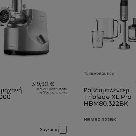
TRIBLADE XL PRO
319,90 €
ομηχανή
Ραβδομπλέντερ
Περιλαμβάνεται ποσό
ΦΠΑ 61,92 € (24%)
000
Triblade XL Pro
HBM80.322BK
HBM80.322BK
Σύγκριση