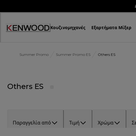
Skip
to
Content
Κουζινομηχανές
Εξαρτήματα Μίξερ
Summer Promo
Summer Promo ES
Others ES
Others ES
Παραγγελία από
Τιμή
Χρώμα
Σ