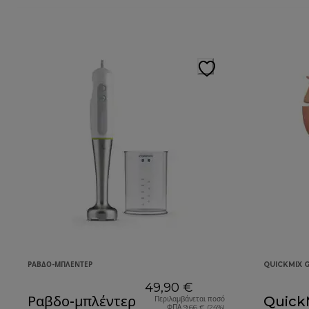
ΡΑΒΔΟ-ΜΠΛΈΝΤΕΡ
QUICKMIX 
49,90 €
Ραβδο-μπλέντερ
QuickM
Περιλαμβάνεται ποσό
ΦΠΑ 9,66 € (24%)