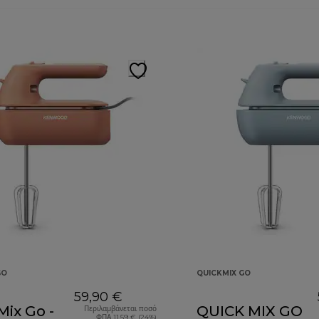
GO
QUICKMIX GO
59,90 €
ix Go -
QUICK MIX GO
Περιλαμβάνεται ποσό
ΦΠΑ 11,59 € (24%)