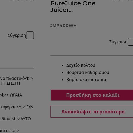
PureJuice One
Juicer
JMP400WH
JMP400WH
Σύγκριση
Σύγκριση
Δοχείο πολτού
Βούρτσα καθαρισμού
νο πλαστικό<br>
Καμία ακαταστασία
ΤΗ ΣΩΣΤΗ
Προσθήκη στο καλάθι
<br> ΩΡΑΙΑ
εταφοράς<br> ON
Ανακαλύψτε περισσότερα
ωδίου <br>ΑΥΤΟ
ματος<br>