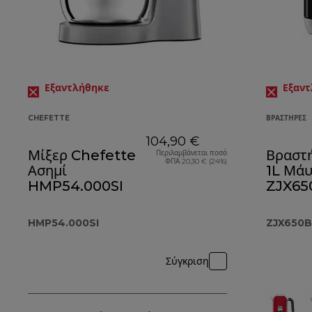
Εξαντλήθηκε
Εξαν
CHEFETTE
ΒΡΑΣΤΉΡΕΣ
104,90 €
Μίξερ Chefette
Βραστ
Περιλαμβάνεται ποσό
ΦΠΑ 20,30 € (24%)
Ασημί
1L Μά
HMP54.000SI
ZJX65
HMP54.000SI
ZJX650
Σύγκριση