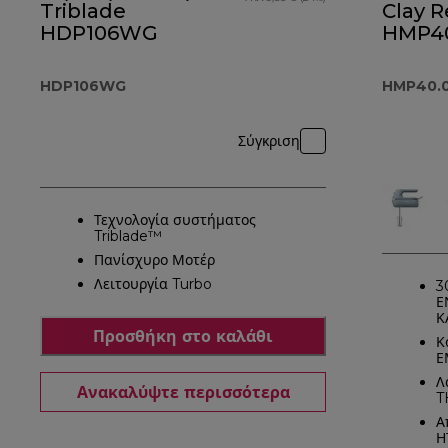
Triblade
Clay 
HDP106WG
HMP4
HDP106WG
HMP40.
Σύγκριση
Τεχνολογία συστήματος
Triblade™
Πανίσχυρο Μοτέρ
Λειτουργία Turbo
3
Ε
Κ
Προσθήκη στο καλάθι
Κ
Ε
Λ
Ανακαλύψτε περισσότερα
T
Α
Η