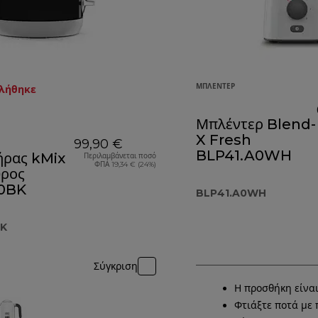
ΜΠΛΈΝΤΕΡ
τλήθηκε
Μπλέντερ Blend-
X Fresh
99,90 €
BLP41.A0WH
ήρας kMix
Περιλαμβάνεται ποσό
ΦΠΑ 19,34 € (24%)
υρος
0BK
BLP41.A0WH
BK
Σύγκριση
Η προσθήκη είνα
Φτιάξτε ποτά με 