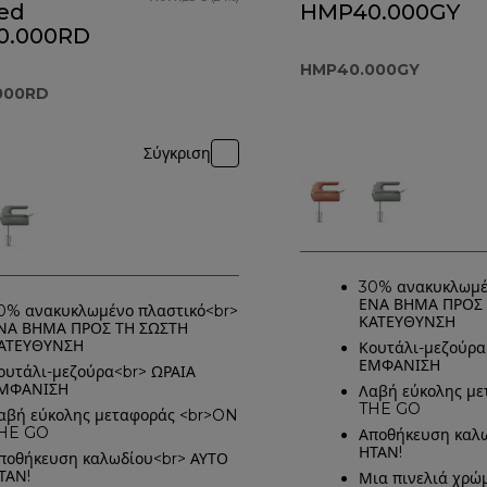
Red
HMP40.000GY
0.000RD
HMP40.000GY
000RD
Σύγκριση
30% ανακυκλωμέ
ΕΝΑ ΒΗΜΑ ΠΡΟΣ 
0% ανακυκλωμένο πλαστικό<br>
ΚΑΤΕΥΘΥΝΣΗ
ΝΑ ΒΗΜΑ ΠΡΟΣ ΤΗ ΣΩΣΤΗ
ΑΤΕΥΘΥΝΣΗ
Κουτάλι-μεζούρα
ΕΜΦΑΝΙΣΗ
ουτάλι-μεζούρα<br> ΩΡΑΙΑ
ΜΦΑΝΙΣΗ
Λαβή εύκολης μ
THE GO
αβή εύκολης μεταφοράς <br>ON
HE GO
Αποθήκευση καλ
ΗΤΑΝ!
ποθήκευση καλωδίου<br> ΑΥΤΟ
ΤΑΝ!
Μια πινελιά χρώ