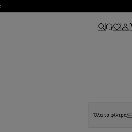
ς
Όλα τα φίλτρα