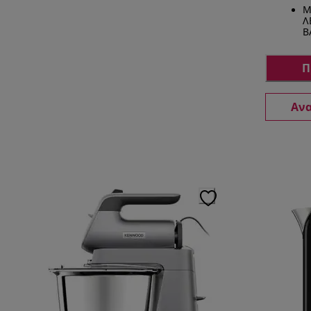
Μ
Λ
Β
Π
Ανα