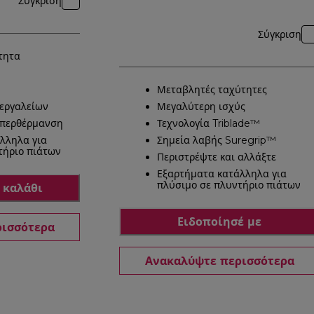
Σύγκριση
Σύγκριση
τητα
™
Μεταβλητές ταχύτητες
 εργαλείων
Μεγαλύτερη ισχύς
υπερθέρμανση
Τεχνολογία Triblade™
λληλα για
Σημεία λαβής Suregrip™
τήριο πιάτων
Περιστρέψτε και αλλάξτε
Εξαρτήματα κατάλληλα για
πλύσιμο σε πλυντήριο πιάτων
 καλάθι
Ειδοποίησέ με
ρισσότερα
Ανακαλύψτε περισσότερα