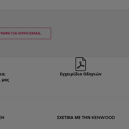
ΓΡΑΦΉ ΓΙΑ ΛΉΨΗ EMAIL
ια;
Εγχειρίδια Οδηγιών
 μας
ΞΗ
ΣΧΕΤΙΚΆ ΜΕ ΤΗΝ KENWOOD