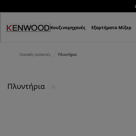
Skip
to
Content
Κουζινομηχανές
Εξαρτήματα Μίξερ
Οικιακές συσκευές
Πλυντήρια
Πλυντήρια