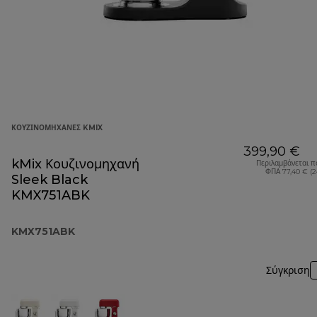
ΚΟΥΖΙΝΟΜΗΧΑΝΈΣ KMIX
399,90 €
kMix Κουζινομηχανή
Περιλαμβάνεται π
ΦΠΑ 77,40 € (
Sleek Black
KMX751ABK
KMX751ABK
Σύγκριση