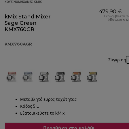
ΚΟΥΖΙΝΟΜΗΧΑΝΈΣ KMIX
479,90 €
kMix Stand Mixer
Περιλαμβάνεται π
ΦΠΑ 92,88 € (
Sage Green
KMX760GR
KMX760AGR
Σύγκριση
Μεταβλητό εύρος ταχύτητας
Κάδος 5 L
Εξατομικεύστε το kMix
Προσθήκη στο καλάθι