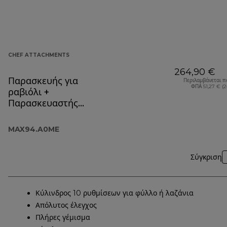
CHEF ATTACHMENTS
264,90 €
Παρασκευής για
Περιλαμβάνεται π
ΦΠΑ 51,27 € (
ραβιόλι +
Παρασκευαστής
ανοίγματος φύλλου
MAX94.A0ME
MAX94.A0ME
Σύγκριση
Κύλινδρος 10 ρυθμίσεων για φύλλο ή λαζάνια
Απόλυτος έλεγχος
Πλήρες γέμισμα