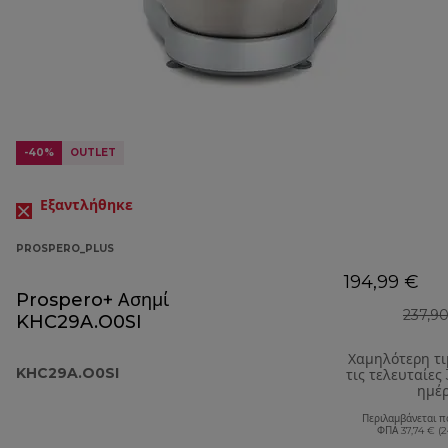
-40%
OUTLET
Εξαντλήθηκε
PROSPERO_PLUS
194,99 €
Prospero+ Ασημί
237,9
KHC29A.O0SI
Χαμηλότερη τ
KHC29A.O0SI
τις τελευταίες
ημέ
Περιλαμβάνεται π
ΦΠΑ 37,74 € (