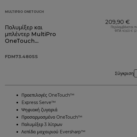
MULTIPRO ONETOUCH
209,90 €
Πολυμίξερ και
Περιλαμβάνεται π
ΦΠΑ 40,63 € (
μπλέντερ MultiPro
OneTouch
FDM73.480SS
FDM73.480SS
Σύγκριση
Προεπιλογές OneTouch™
Express Serve™
Ψηφιακή ζυγαριά
Προσαρμοσμένο OneTouch™
Πολυμίξερ 3 λίτρων
Λεπίδα μαχαιριού Eversharp™