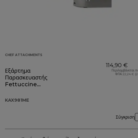
CHEF ATTACHMENTS
114,90 €
Εξάρτημα
Περιλαμβάνεται π
ΦΠΑ 22,24 € (
Παρασκευαστής
Fettuccine
KAX981ME
KAX981ME
Σύγκριση