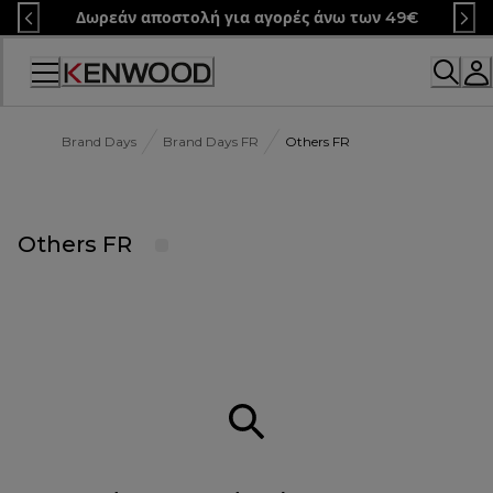
Skip
Δωρεάν αποστολή για αγορές άνω των 49€
to
Content
Brand Days
Brand Days FR
Others FR
Others FR