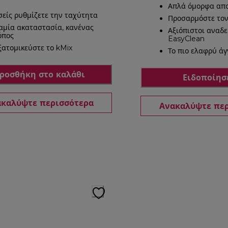
Απλά όμορφα απ
σείς ρυθμίζετε την ταχύτητα
Προσαρμόστε τον
αμία ακαταστασία, κανένας
Αξιόπιστοι αναδ
όπος
EasyClean
ξατομικεύστε το kMix
Το πιο ελαφρύ άγ
ροσθήκη στο καλάθι
Ειδοποίησ
καλύψτε περισσότερα
Ανακαλύψτε πε