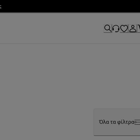
ς
Όλα τα φίλτρα