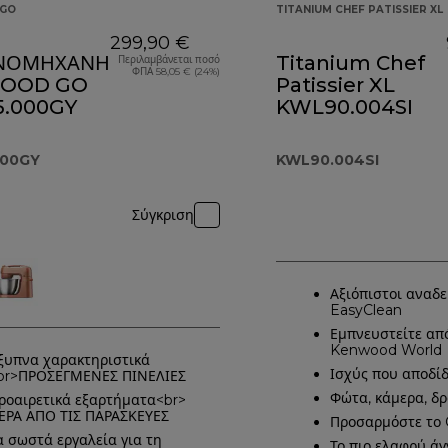
GO
TITANIUM CHEF PATISSIER XL
299,90 €
ΙΝΟΜΗΧΑΝΗ
Titanium Chef
Περιλαμβάνεται ποσό
ΦΠΑ 58,05 € (24%)
OOD GO
Patissier XL
.000GY
KWL90.004SI
000GY
KWL90.004SI
Σύγκριση
Αξιόπιστοι αναδ
EasyClean
Εμπνευστείτε απ
Kenwood World
ξυπνα χαρακτηριστικά
Ισχύς που αποδίδ
br>ΠΡΟΣΕΓΜΕΝΕΣ ΠΙΝΕΛΙΕΣ
Φώτα, κάμερα, δ
ροαιρετικά εξαρτήματα<br>
ΕΡΑ ΑΠΟ ΤΙΣ ΠΑΡΑΣΚΕΥΕΣ
Προσαρμόστε το 
α σωστά εργαλεία για τη
Το πιο ελαφρύ άγ