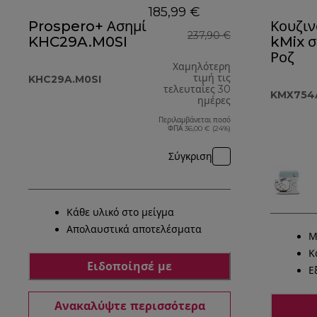
185,99 €
Prospero+ Ασημί
Κουζι
237,90 €
KHC29A.M0SI
kMix σ
Ροζ
Χαμηλότερη
τιμή τις
KHC29A.M0SI
τελευταίες 30
KMX754
ημέρες
Περιλαμβάνεται ποσό
ΦΠΑ 36,00 € (24%)
Σύγκριση
Κάθε υλικό στο μείγμα
Απολαυστικά αποτελέσματα
Μ
Κ
Ειδοποίησέ με
Ε
Ανακαλύψτε περισσότερα