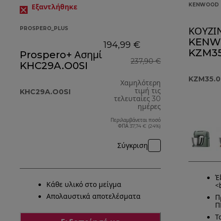
KENWOOD 
Εξαντλήθηκε
PROSPERO_PLUS
ΚΟΥΖ
KENW
194,99 €
KZM35
Prospero+ Ασημί
237,90 €
KHC29A.O0SI
KZM35.
Χαμηλότερη
τιμή τις
KHC29A.O0SI
τελευταίες 30
ημέρες
Περιλαμβάνεται ποσό
ΦΠΑ 37,74 € (24%)
Σύγκριση
Έ
Κάθε υλικό στο μείγμα
<
Απολαυστικά αποτελέσματα
Π
Π
Τ