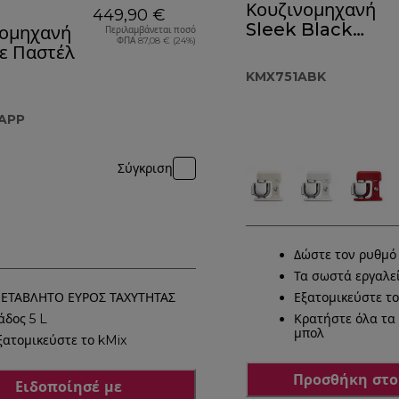
Κουζινομηχανή
449,90 €
Sleek Black
νομηχανή
Περιλαμβάνεται ποσό
ΦΠΑ 87,08 € (24%)
KMX751ABK
ε Παστέλ
KMX751ABK
APP
Σύγκριση
Δώστε τον ρυθμό
Τα σωστά εργαλεί
ΕΤΑΒΛΗΤΟ ΕΥΡΟΣ ΤΑΧΥΤΗΤΑΣ
Εξατομικεύστε το
άδος 5 L
Κρατήστε όλα τα
μπολ
ξατομικεύστε το kMix
Προσθήκη στο
Ειδοποίησέ με