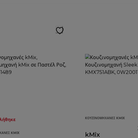
ΚΟΥΖΙΝΟΜΗΧΑΝΈΣ KMIX
τλήθηκε
ΧΑΝΈΣ KMIX
kMix