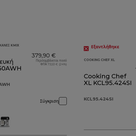
ΧΑΝΈΣ KMIX
Εξαντλήθηκε
379,90 €
ευκή
COOKING CHEF XL
Περιλαμβάνεται ποσό
ΦΠΑ 73,53 € (24%)
50AWH
Cooking Chef
XL KCL95.424SI
AWH
KCL95.424SI
Σύγκριση