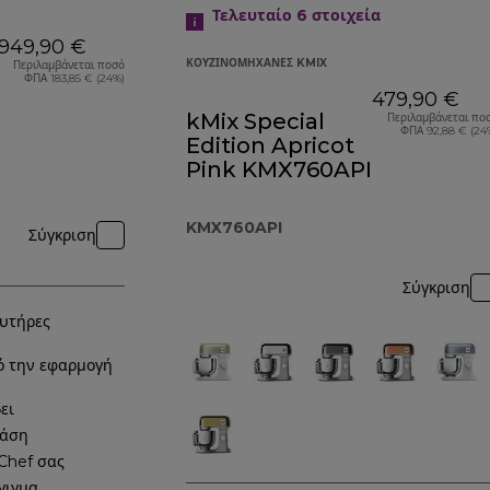
Τελευταίο 6
στοιχεία
949,90 €
ΚΟΥΖΙΝΟΜΗΧΑΝΈΣ KMIX
Περιλαμβάνεται ποσό
ΦΠΑ 183,85 € (24%)
479,90 €
kMix Special
Περιλαμβάνεται πο
ΦΠΑ 92,88 € (24
Edition Apricot
Pink KMX760API
KMX760API
Σύγκριση
Σύγκριση
ευτήρες
ό την εφαρμογή
ει
ράση
Chef σας
γιγμα