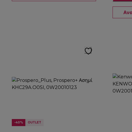
Ανα
-40%
OUTLET