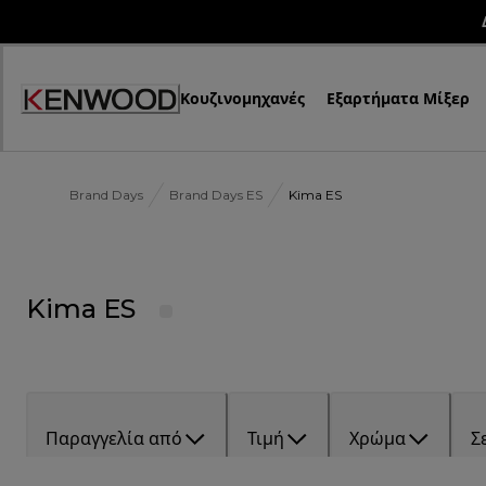
Skip
to
Content
Κουζινομηχανές
Εξαρτήματα Μίξερ
Brand Days
Brand Days ES
Kima ES
Kima ES
Παραγγελία από
Τιμή
Χρώμα
Σ