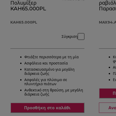
Πολυμίξερ
ραβιόλ
KAH65.000PL
Παρασ
ανοίγμ
φύλλο
KAH65.000PL
MAX94.
MAX9
Σύγκριση
Φτιάξτε περισσότερα με τη μία
Κ
φ
Ασφάλεια και προστασία
Α
Κατασκευασμένο για μεγάλη
διάρκεια ζωής
Π
Ασφαλές για πλύσιμο σε
Ε
πλυντήριο πιάτων
Ανθεκτικό στη θραύση, με μεγάλη
Π
διάρκεια ζωής
Προσθήκη στο καλάθι
Ανα