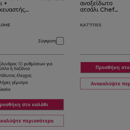
ι +
ανοξείδωτο
κευαστής
ατσάλι Chef
ατος
KAT711SS
υ
A0ME
KAT711SS
4.A0ME
Σύγκριση
ύλινδρος 10 ρυθμίσεων για
Προσθήκη στο
ύλλο ή λαζάνια
πόλυτος έλεγχος
λήρες γέμισμα
Ανακαλύψτε πε
ύκολο
ροσθήκη στο καλάθι
καλύψτε περισσότερα