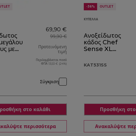
UTLET
-36%
OUTLET
ΚΎΠΕΛΛΑ
69,90 €
ίδωτος
Ανοξείδωτος
99,90 €
μεγάλου
κάδος Chef
Προτεινόμενη
υς με
Sense XL
τιμή
 36386A
KAT531SS
Περιλαμβάνεται ποσό
αρχική τιμή 99,90 €
ΦΠΑ 13,53 € (24%)
KAT531SS
Σύγκριση
ροσθήκη στο καλάθι
Προσθήκη στο
καλύψτε περισσότερα
Ανακαλύψτε πε