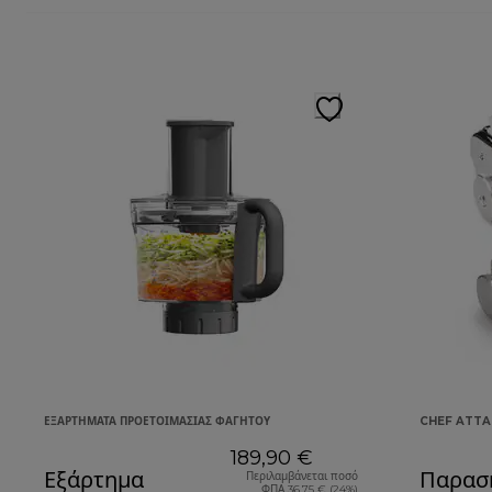
ΕΞΑΡΤΉΜΑΤΑ ΠΡΟΕΤΟΙΜΑΣΊΑΣ ΦΑΓΗΤΟΎ
CHEF ATT
189,90 €
Εξάρτημα
Παρασκ
Περιλαμβάνεται ποσό
ΦΠΑ 36,75 € (24%)