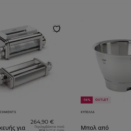
-14%
OUTLET
ACHMENTS
ΚΎΠΕΛΛΑ
264,90 €
ευής για
Μπολ από
Περιλαμβάνεται ποσό
ΦΠΑ 51,27 € (24%)