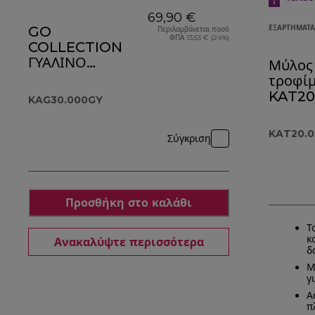
69,90 €
GO
ΕΞΑΡΤΉΜΑΤΑ
Περιλαμβάνεται ποσό
ΦΠΑ 13,53 € (24%)
COLLECTION
ΓΥΑΛΙΝΟ
Μύλος
ΚΟΠΤΗΡΙΟ/
τροφί
ΦΡΕΖΑ
KAT20
KAG30.000GY
KAG30.000GY
KAT20.
Σύγκριση
Προσθήκη στο καλάθι
Τ
κ
Ανακαλύψτε περισσότερα
δ
Μ
γ
Α
π