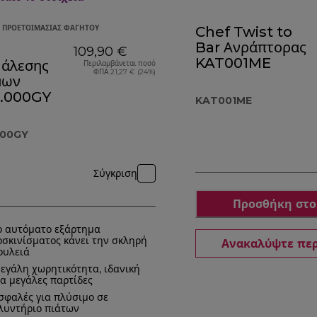
 ΠΡΟΕΤΟΙΜΑΣΊΑΣ ΦΑΓΗΤΟΎ
Chef Twist to
Bar Ανράπτορας
109,90 €
KAT001ME
 άλεσης
Περιλαμβάνεται ποσό
ΦΠΑ 21,27 € (24%)
μων
.000GY
KAT001ME
000GY
Σύγκριση
Προσθήκη στο
ο αυτόματο εξάρτημα
οσκινίσματος κάνει την σκληρή
Ανακαλύψτε πε
ουλειά
εγάλη χωρητικότητα, ιδανική
ια μεγάλες παρτίδες
σφαλές για πλύσιμο σε
λυντήριο πιάτων