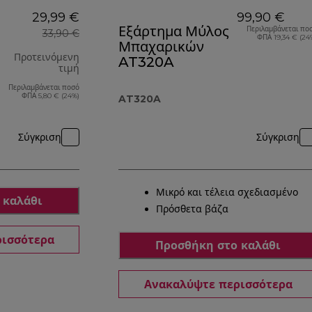
29,99 €
99,90 €
Εξάρτημα Μύλος
Περιλαμβάνεται πο
33,90 €
ΦΠΑ 19,34 € (24
Μπαχαρικών
Προτεινόμενη
AT320A
τιμή
Περιλαμβάνεται ποσό
αρχική τιμή 33,90 €
ΦΠΑ 5,80 € (24%)
AT320A
Σύγκριση
Σύγκριση
Μικρό και τέλεια σχεδιασμένο
 καλάθι
Πρόσθετα βάζα
ρισσότερα
Προσθήκη στο καλάθι
Ανακαλύψτε περισσότερα