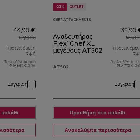
-23%
OUTLET
CHEF ATTACHMENTS
44,90 €
39,90 
Αναδευτήρας
69,90 €
52,00
Flexi Chef XL
Προτεινόμενη
Προτεινόμε
μεγέθους AT502
τιμή
τι
Περιλαμβάνεται ποσό
Περιλαμβάνεται πο
αρχική τιμή 69,90 €
ΦΠΑ 8,69 € (24%)
ΦΠΑ 7,72 € (24
AT502
Σύγκριση
Σύγκριση
 καλάθι
Προσθήκη στο καλάθι
ρισσότερα
Ανακαλύψτε περισσότερα