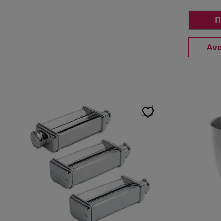
Π
Ανα