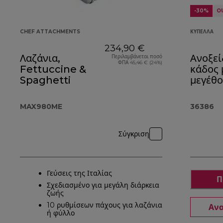
-30%
O
CHEF ATTACHMENTS
ΚΎΠΕΛΛΑ
234,90 €
Λαζάνια,
Ανοξε
Περιλαμβάνεται ποσό
ΦΠΑ 45,46 € (24%)
Fettuccine &
κάδος 
Spaghetti
μεγέθο
λαβές
MAX980ME
36386
Σύγκριση
Γεύσεις της Ιταλίας
Π
Σχεδιασμένο για μεγάλη διάρκεια
ζωής
10 ρυθμίσεων πάχους για λαζάνια
Ανα
ή φύλλο