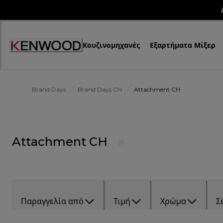
Skip
to
Content
Κουζινομηχανές
Εξαρτήματα Μίξερ
Brand Days
Brand Days CH
Attachment CH
Attachment CH
Παραγγελία από
Τιμή
Χρώμα
Σ