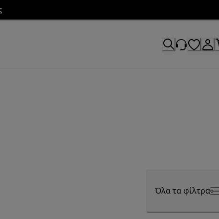
ς
Όλα τα φίλτρα