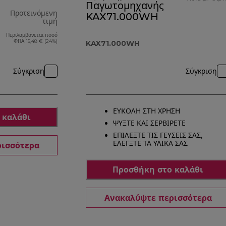
Παγωτομηχανής
Προτεινόμενη
KAX71.000WH
τιμή
Περιλαμβάνεται ποσό
αρχική τιμή 92,99 €
ΦΠΑ 15,48 € (24%)
KAX71.000WH
Σύγκριση
Σύγκριση
ΕΥΚΟΛΗ ΣΤΗ ΧΡΗΣΗ
 καλάθι
ΨΥΞΤΕ ΚΑΙ ΣΕΡΒΙΡΕΤΕ
ΕΠΙΛΕΞΤΕ ΤΙΣ ΓΕΥΣΕΙΣ ΣΑΣ,
ΕΛΕΓΞΤΕ ΤΑ ΥΛΙΚΑ ΣΑΣ
ρισσότερα
Προσθήκη στο καλάθι
Ανακαλύψτε περισσότερα