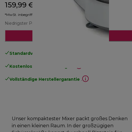
159,99 €
Originalpreis 264,90 €
264,90 €
(-40 %)
*MwSt. inbegriffen
Niedrigster Preis seit 30 Tagen
250,00 €
(-36 %)
Benachrichtige mich
Standardversand kostenlos
ab 49€
Kostenlose Rücksendungen
.
Vollständige Herstellergarantie
.
Unser kompaktester Mixer packt großes Denken
in einen kleinen Raum. In der großzügigen