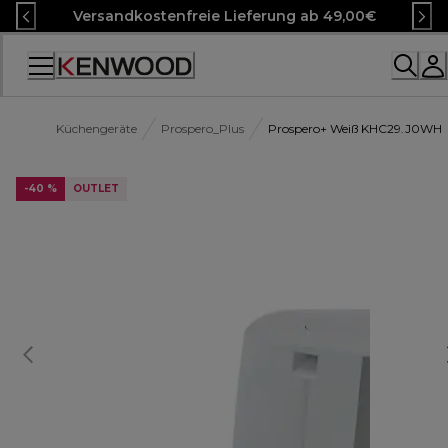
Skip
Versandkostenfreie Lieferung ab 49,00€
to
Content
Accessibility
Statement
Küchengeräte
Prospero_Plus
Prospero+ Weiß KHC29.J0WH
-40 %
OUTLET