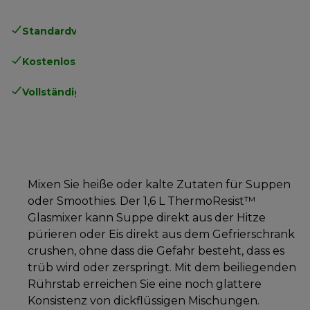
Standardversand kostenlos
ab 49€
Kostenlose Rücksendungen
.
Vollständige Herstellergarantie
.
Mixen Sie heiße oder kalte Zutaten für Suppen
oder Smoothies. Der 1,6 L ThermoResist™
Glasmixer kann Suppe direkt aus der Hitze
pürieren oder Eis direkt aus dem Gefrierschrank
crushen, ohne dass die Gefahr besteht, dass es
trüb wird oder zerspringt. Mit dem beiliegenden
Rührstab erreichen Sie eine noch glattere
Konsistenz von dickflüssigen Mischungen.