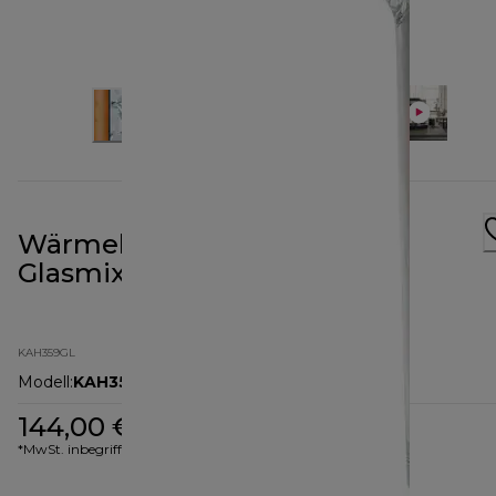
Wärmebeständiger
Glasmixeraufsatz KAH359GL
KAH359GL
Modell
:
KAH359GL
144,00 €
*MwSt. inbegriffen