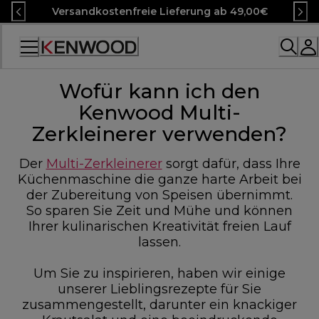
Skip
Versandkostenfreie Lieferung ab 49,00€
to
Content
Accessibility
Statement
Wofür kann ich den
Kenwood Multi-
Zerkleinerer verwenden?
Der
Multi-Zerkleinerer
sorgt dafür, dass Ihre
Küchenmaschine die ganze harte Arbeit bei
der Zubereitung von Speisen übernimmt.
So sparen Sie Zeit und Mühe und können
Ihrer kulinarischen Kreativität freien Lauf
lassen.
Um Sie zu inspirieren, haben wir einige
unserer Lieblingsrezepte für Sie
zusammengestellt, darunter ein knackiger