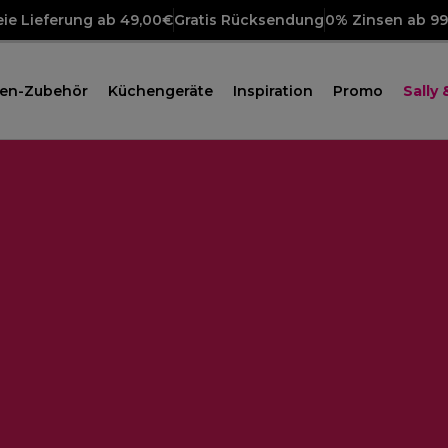
ie Lieferung ab 49,00€
Gratis Rücksendung
0% Zinsen ab 9
en-Zubehör
Küchengeräte
Inspiration
Promo
Sally