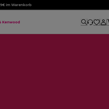
99€ im Warenkorb
 & Kenwood