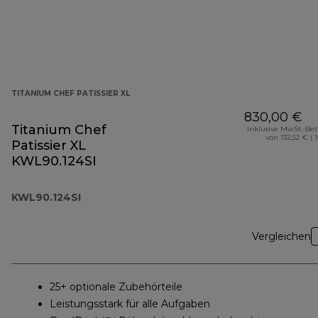
TITANIUM CHEF PATISSIER XL
830,00 €
Titanium Chef
Inklusive MwSt.-Be
von 132,52 € ( 
Patissier XL
KWL90.124SI
KWL90.124SI
Vergleichen
25+ optionale Zubehörteile
Leistungsstark für alle Aufgaben