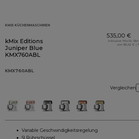
KMIX KÜCHENMASCHINEN
535,00 €
kMix Editions
Inklusive MwSt.-Be
von 85,42 € ( 
Juniper Blue
KMX760ABL
KMX760ABL
Vergleichen
Variable Geschwindigkeitsregelung
5l Rührschüssel