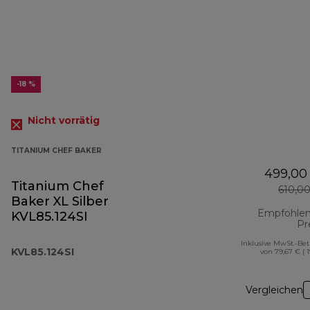
-18 %
Nicht vorrätig
TITANIUM CHEF BAKER
499,00
Titanium Chef
610,0
Baker XL Silber
Empfohlen
KVL85.124SI
Pr
Inklusive MwSt.-Be
KVL85.124SI
von 79,67 € ( 
Vergleichen