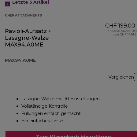
Letzte 5
Artikel
CHEF ATTACHMENTS
CHF 199.00
Ravioli-Aufsatz +
Inklusive MwSt.-Be
von CHF 14.91 (
Lasagne-Walze
MAX94.A0ME
MAX94.A0ME
Vergleichen
Lasagne-Walze mit 10 Einstellungen
Vollständige Kontrolle
Füllungen einfach gemacht
Ein einfaches Finish
Zum Warenkorb hinzufügen