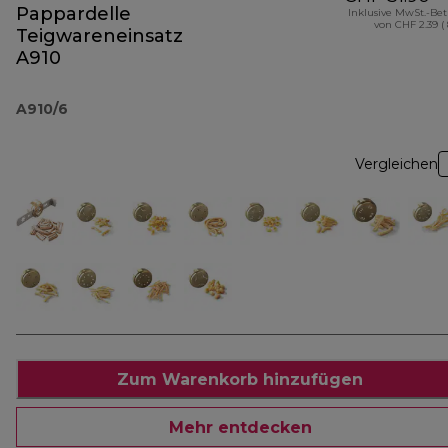
Pappardelle
Inklusive MwSt.-Be
von CHF 2.39 (
Teigwareneinsatz
A910
A910/6
Vergleichen
Zum Warenkorb hinzufügen
Mehr entdecken