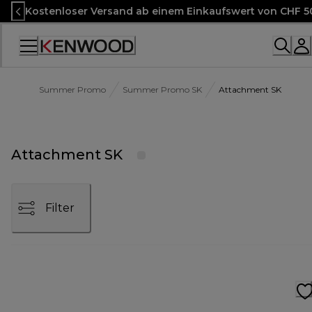
Skip
Kostenloser Versand ab einem Einkaufswert von CHF 5
to
Content
Accessibility
Statement
Summer Promo
Summer Promo SK
Attachment SK
Attachment SK
Filter