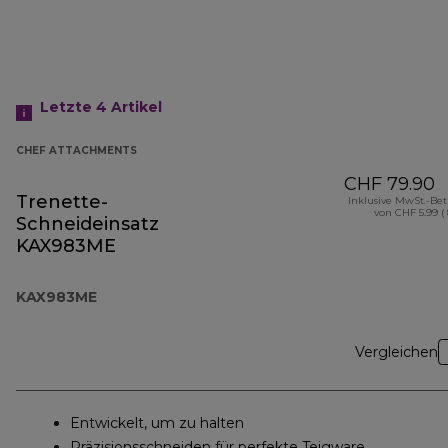
Letzte 4
Artikel
CHEF ATTACHMENTS
CHF 79.90
Trenette-
Inklusive MwSt.-Be
von CHF 5.99 (
Schneideinsatz
KAX983ME
KAX983ME
Vergleichen
Entwickelt, um zu halten
Präzisionsschneiden für perfekte Teigware