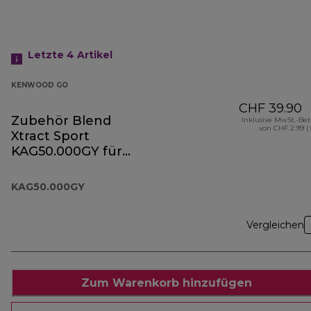
Letzte 4
Artikel
KENWOOD GO
CHF 39.90
Zubehör Blend
Inklusive MwSt.-Be
von CHF 2.99 (
Xtract Sport
KAG50.000GY für
die Kenwood Go
Kollektion
KAG50.000GY
Vergleichen
Zum Warenkorb hinzufügen