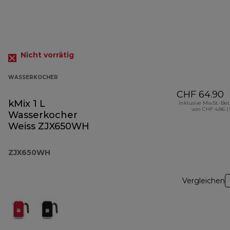
Nicht vorrätig
WASSERKOCHER
CHF 64.90
kMix 1 L
Inklusive MwSt.-Be
von CHF 4.86 (
Wasserkocher
Weiss ZJX650WH
ZJX650WH
Vergleichen