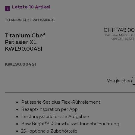
Letzte 10
Artikel
TITANIUM CHEF PATISSIER XL
CHF 749.00
Titanium Chef
Inklusive MwSt.-Be
von CHF 56.12 (
Patissier XL
KWL90.004SI
KWL90.004SI
Vergleichen
Patisserie-Set plus Flexi-Rührelement
Rezept-Inspiration per App
Leistungsstark für alle Aufgaben
BowlBright™ Rührschüssel-Innenbeleuchtung
25+ optionale Zubehörteile