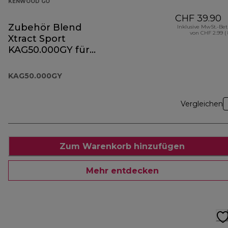
KENWOOD GO
CHF 39.90
Zubehör Blend
Inklusive MwSt.-Be
von CHF 2.99 (
Xtract Sport
KAG50.000GY für
die Kenwood Go
Kollektion
KAG50.000GY
Vergleichen
Zum Warenkorb hinzufügen
Mehr entdecken