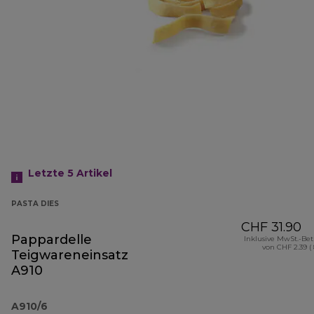
Letzte 5
Artikel
PASTA DIES
CHF 31.90
Pappardelle
Inklusive MwSt.-Be
von CHF 2.39 (
Teigwareneinsatz
A910
A910/6