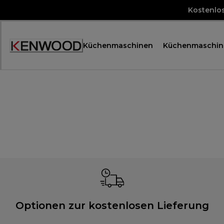
Skip
Kostenlo
to
Content
Küchenmaschinen
Küchenmaschin
Accessibility
Statement
Optionen zur kostenlosen Lieferung