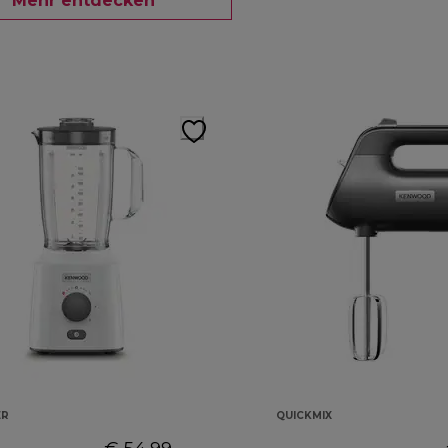
Mehr entdecken
ER
QUICKMIX