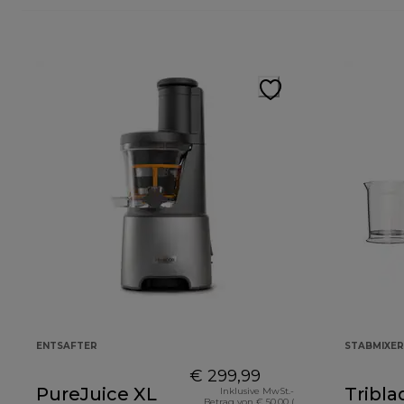
ENTSAFTER
STABMIXER
€ 299,99
PureJuice XL
Tribla
Inklusive MwSt.-
Betrag von € 50,00 (