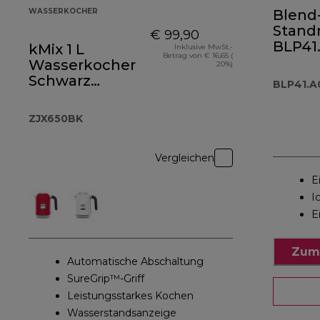
WASSERKOCHER
Blend
Stand
€ 99,90
BLP4
kMix 1 L
Inklusive MwSt.-
Betrag von € 16,65 (
Wasserkocher
20%)
Schwarz
BLP41.
ZJX650BK
ZJX650BK
Vergleichen
E
I
E
Zum
Automatische Abschaltung
SureGrip™-Griff
Leistungsstarkes Kochen
Wasserstandsanzeige