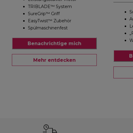
TRIBLADE™ System
S
SureGrip™ Griff
A
EasyTwist™ Zubehör
L
Spülmaschinenfest
„
W
Benachrichtige mich
B
Mehr entdecken