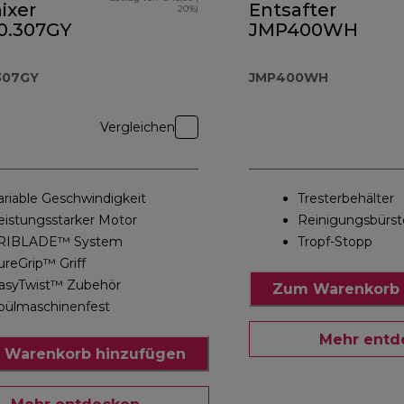
ixer
Entsafter
20%)
.307GY
JMP400WH
307GY
JMP400WH
Vergleichen
ariable Geschwindigkeit
Tresterbehälter
eistungsstarker Motor
Reinigungsbürst
RIBLADE™ System
Tropf-Stopp
ureGrip™ Griff
asyTwist™ Zubehör
Zum Warenkorb 
pülmaschinenfest
Mehr entd
 Warenkorb hinzufügen