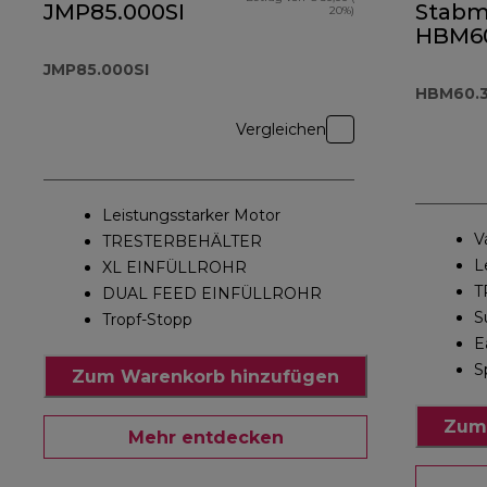
JMP85.000SI
Stabm
20%)
HBM60
JMP85.000SI
HBM60.
Vergleichen
Leistungsstarker Motor
V
TRESTERBEHÄLTER
L
XL EINFÜLLROHR
T
DUAL FEED EINFÜLLROHR
S
Tropf-Stopp
E
S
Zum Warenkorb hinzufügen
Zum
Mehr entdecken