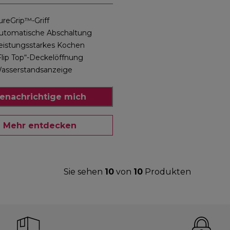
ureGrip™-Griff
utomatische Abschaltung
eistungsstarkes Kochen
Flip Top“-Deckelöffnung
asserstandsanzeige
enachrichtige mich
Mehr entdecken
Sie sehen
10
von
10
Produkten