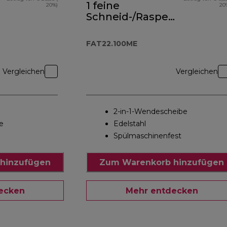
1 feine
20%)
20
Schneid-/Raspelscheibe
FAT22.100ME
FAT22.100ME
Vergleichen
Vergleichen
2-in-1-Wendescheibe
e
Edelstahl
Spülmaschinenfest
hinzufügen
Zum Warenkorb hinzufügen
ecken
Mehr entdecken