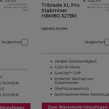
€ 59,99
€ 128,99
Triblade XL Pro
Inklusive MwSt.-
Inklusive MwSt
Betrag von € 10,00 (
Betrag von € 21,50
Stabmixer
20%)
20
HBM80.327BK
HBM80.327BK
Vergleichen
Vergleichen
Variable Geschwindigkeit
1.200-W-Motor
SureGrip™ Griff
FF
Einfacher Wechsel von
Zubehörteilen
S RÜHREN
Überhitzungsschutz
LE
Spülmaschinenfeste Werkzeug
S RÜHREN
Zum Warenkorb hinzufügen
hinzufügen