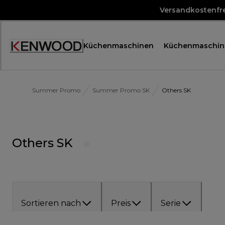
Skip
Versandkostenfre
to
Content
Küchenmaschinen
Küchenmaschin
Accessibility
Statement
Summer Promo
Summer Promo SK
Others SK
Others SK
Sortieren nach
Preis
Serie