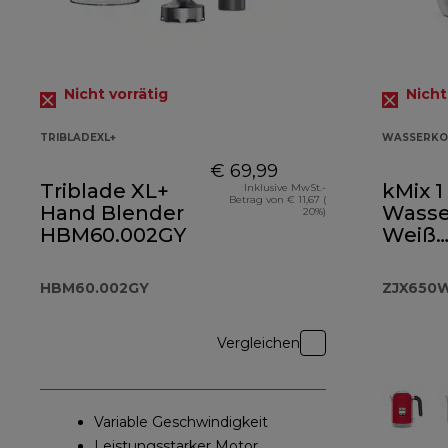
Nicht vorrätig
Nicht
TRIBLADEXL+
WASSERKO
€ 69,99
Triblade XL+
kMix 1
Inklusive MwSt.-
Betrag von € 11,67 (
Hand Blender
Wasse
20%)
HBM60.002GY
Weiß
ZJX6
HBM60.002GY
ZJX650
Vergleichen
Variable Geschwindigkeit
Leistungsstarker Motor