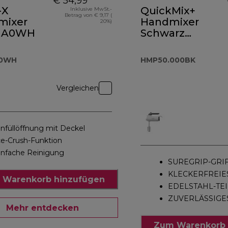
€ 54,99
-X
QuickMix+
Inklusive MwSt.-
Betrag von € 9,17 (
mixer
Handmixer
20%)
1.A0WH
Schwarz
HMP50.000BK
A0WH
HMP50.000BK
Vergleichen
infüllöffnung mit Deckel
ce-Crush-Funktion
infache Reinigung
SUREGRIP-GRI
KLECKERFREIE
 Warenkorb hinzufügen
EDELSTAHL-TEI
ZUVERLÄSSIGE
Mehr entdecken
Zum Warenkorb 