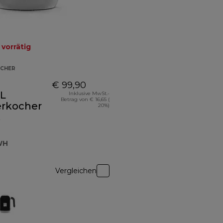
 vorrätig
CHER
€ 99,90
 L
Inklusive MwSt.-
Betrag von € 16,65 (
rkocher
20%)
50WH
WH
Vergleichen