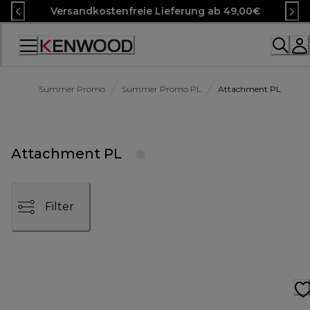
Skip
Versandkostenfreie Lieferung ab 49,00€
to
Content
Accessibility
Statement
Summer Promo
Summer Promo PL
Attachment PL
Attachment PL
Filter