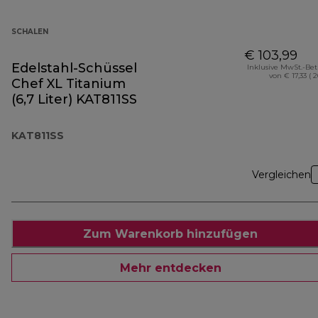
SCHALEN
€ 103,99
Edelstahl-Schüssel
Inklusive MwSt.-Be
von € 17,33 ( 
Chef XL Titanium
(6,7 Liter) KAT811SS
KAT811SS
Vergleichen
Zum Warenkorb hinzufügen
Mehr entdecken