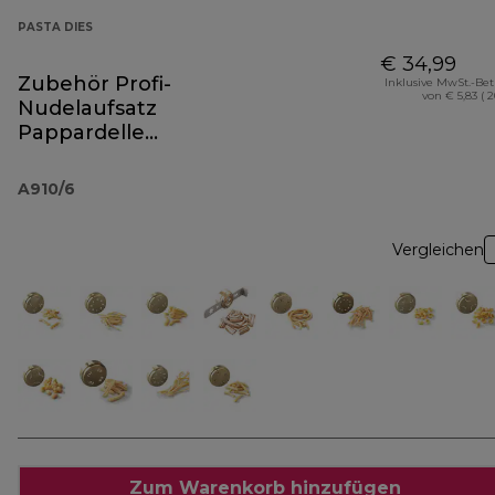
PASTA DIES
€ 34,99
Zubehör Profi-
Inklusive MwSt.-Be
von € 5,83 ( 
Nudelaufsatz
Pappardelle
AT910007
A910/6
Vergleichen
Zum Warenkorb hinzufügen