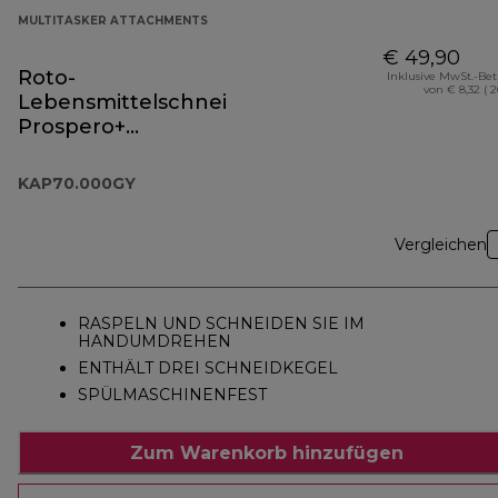
MULTITASKER ATTACHMENTS
€ 49,90
Roto-
Inklusive MwSt.-Be
von € 8,32 ( 
Lebensmittelschneider
Prospero+
Zubehörteil
KAP70.000GY
KAP70.000GY
Vergleichen
RASPELN UND SCHNEIDEN SIE IM
HANDUMDREHEN
ENTHÄLT DREI SCHNEIDKEGEL
SPÜLMASCHINENFEST
Zum Warenkorb hinzufügen