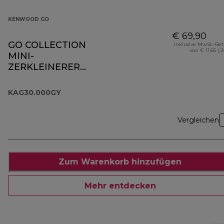
KENWOOD GO
€ 69,90
GO COLLECTION
Inklusive MwSt.-Be
von € 11,65 ( 
MINI-
ZERKLEINERER
UND MÜHLE AUS
GLAS KAG30.000GY
KAG30.000GY
Vergleichen
Zum Warenkorb hinzufügen
Mehr entdecken