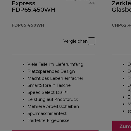
Express
Zerkle
20%)
FDP65.450WH
Glasb
CHP62
FDP65.450WH
CHP62.4
Vergleichen
Viele Teile im Lieferumfang
Q
Platzsparendes Design
D
Macht das Leben einfacher
P
SmartStore™ Tasche
O
K
Speed Select Dial™
E
Leistung auf Knopfdruck
M
Mehrere Arbeitsscheiben
s
Spülmaschinenfest
Perfekte Ergebnisse
Zum