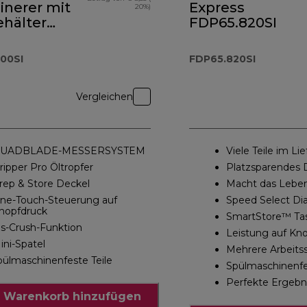
inerer mit
Express
20%)
ehälter
FDP65.820SI
.400SI
00SI
FDP65.820SI
Vergleichen
UADBLADE-MESSERSYSTEM
Viele Teile im L
ripper Pro Öltropfer
Platzsparendes 
rep & Store Deckel
Macht das Leben
ne-Touch-Steuerung auf
Speed Select Di
nopfdruck
SmartStore™ Ta
is-Crush-Funktion
Leistung auf Kn
ini-Spatel
Mehrere Arbeits
pülmaschinenfeste Teile
Spülmaschinenf
Perfekte Ergebn
 Warenkorb hinzufügen