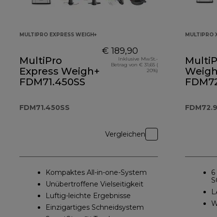
MULTIPRO EXPRESS WEIGH+
MULTIPRO 
€ 189,90
MultiPro
MultiP
Inklusive MwSt.-
Betrag von € 31,65 (
Express Weigh+
Weigh+
20%)
FDM71.450SS
FDM72
FDM71.450SS
FDM72.
Vergleichen
Kompaktes All-in-one-System
6
S
Unübertroffene Vielseitigkeit
L
Luftig-leichte Ergebnisse
W
Einzigartiges Schneidsystem