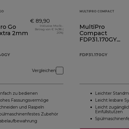
GO
MULTIPRO COMPACT
€ 89,90
Pro Go
MultiPro
Inklusive MwSt.-
Betrag von € 14,98 (
extra 2mm
Compact
20%)
FDP31.170GY
Kompakt-
Küchenmaschin
40GY
FDP31.170GY
und Standmixer
Vergleichen
infach zu bedienen
Leichter Standm
ohes Fassungsvermöge
Leicht lesbare 
chneiden und Raspeln
Leicht zugänglic
Einfüllstutzen
pülmaschinenfestes Zubehör
Spülmaschinenf
abelaufbewahrung