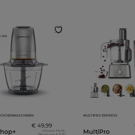
KÜCHENMASCHINEN
MULTIPRO EXPRESS
€ 49,99
Chop+
MultiPro
Inklusive MwSt.-
Betrag von € 8,33 (