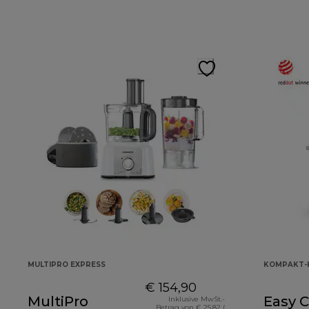
MULTIPRO EXPRESS
KOMPAKT-
€ 154,90
MultiPro
Easy 
Inklusive MwSt.-
Betrag von € 25,82 (