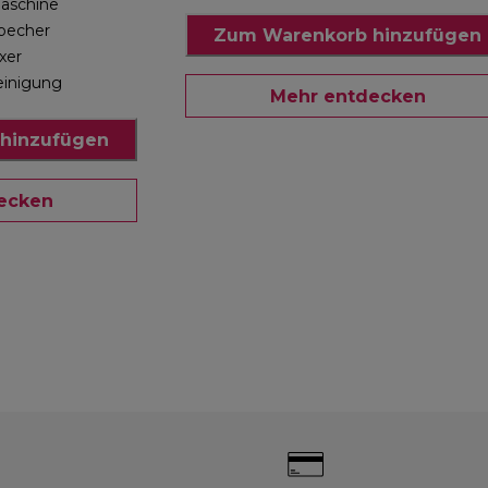
aschine
xbecher
Zum Warenkorb hinzufügen
xer
einigung
Mehr entdecken
hinzufügen
ecken