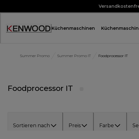
Skip
Versandkostenfre
to
Content
Küchenmaschinen
Küchenmaschin
Accessibility
Statement
Summer Promo
Summer Promo IT
Foodprocessor IT
Foodprocessor IT
Sortieren nach
Preis
Farbe
Se