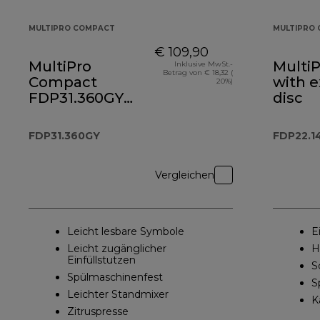
MULTIPRO COMPACT
MULTIPRO 
€ 109,90
MultiPro
Multi
Inklusive MwSt.-
Betrag von € 18,32 (
Compact
with 
20%)
FDP31.360GY
disc
Kompakt-
Küchenmaschine
FDP31.360GY
FDP22.1
und Standmixer
Vergleichen
Leicht lesbare Symbole
E
Leicht zugänglicher
H
Einfüllstutzen
S
Spülmaschinenfest
S
Leichter Standmixer
K
Zitruspresse