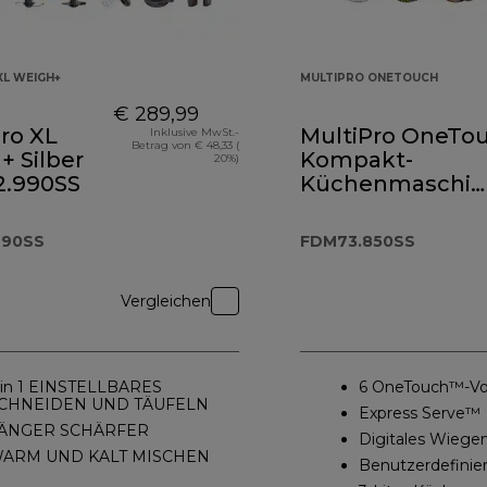
XL WEIGH+
MULTIPRO ONETOUCH
€ 289,99
ro XL
MultiPro OneTo
Inklusive MwSt.-
Betrag von € 48,33 (
 Silber
Kompakt-
20%)
.990SS
Küchenmaschin
FDM73.850SS
990SS
FDM73.850SS
Vergleichen
 in 1 EINSTELLBARES
6 OneTouch™-Vor
CHNEIDEN UND TÄUFELN
Express Serve™
ÄNGER SCHÄRFER
Digitales Wiege
ARM UND KALT MISCHEN
Benutzerdefini