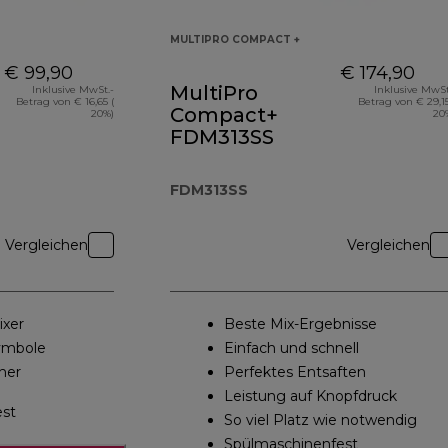
MULTIPRO COMPACT +
€ 99,90
€ 174,90
MultiPro
Inklusive MwSt.-
Inklusive MwSt
Betrag von € 16,65 (
Betrag von € 29,15
Compact+
20%)
20
FDM313SS
e
FDM313SS
Vergleichen
Vergleichen
ixer
Beste Mix-Ergebnisse
Symbole
Einfach und schnell
her
Perfektes Entsaften
Leistung auf Knopfdruck
est
So viel Platz wie notwendig
Spülmaschinenfest