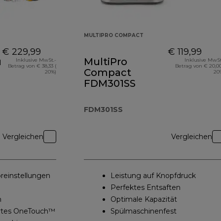
MULTIPRO COMPACT
€ 229,99
€ 119,99
uch
MultiPro
Inklusive MwSt.-
Inklusive MwSt
Betrag von € 38,33 (
Betrag von € 20,00
Compact
20%)
20
e
FDM301SS
FDM301SS
Vergleichen
Vergleichen
einstellungen
Leistung auf Knopfdruck
Perfektes Entsaften
n
Optimale Kapazität
ertes OneTouch™
Spülmaschinenfest