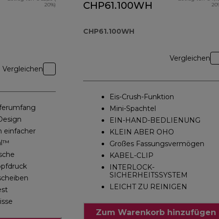
CHP61.100WH
20%)
20
CHP61.100WH
Vergleichen
Vergleichen
Eis-Crush-Funktion
ieferumfang
Mini-Spachtel
Design
EIN-HAND-BEDLIENUNG
 einfacher
KLEIN ABER OHO
al™
Großes Fassungsvermögen
sche
KABEL-CLIP
opfdruck
INTERLOCK-
SICHERHEITSSYSTEM
scheiben
LEICHT ZU REINIGEN
est
isse
Zum Warenkorb hinzufügen