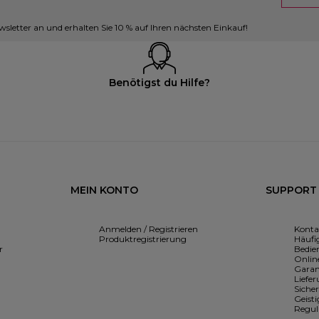
sletter an und erhalten Sie 10 % auf Ihren nächsten Einkauf!
Benötigst du Hilfe?
MEIN KONTO
SUPPORT
Anmelden / Registrieren
Konta
Produktregistrierung
Häufig
r
Bedie
Onlin
Garan
Liefe
Siche
Geist
Regul