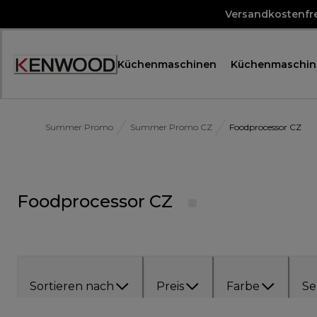
Skip
Versandkostenfre
to
Content
Küchenmaschinen
Küchenmaschin
Accessibility
Statement
Summer Promo
Summer Promo CZ
Foodprocessor CZ
Foodprocessor CZ
Sortieren nach
Preis
Farbe
Se