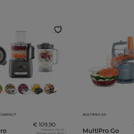
 COMPACT
MULTIPRO GO
€ 109,90
ro
MultiPro Go
Inklusive MwSt.-
Betrag von € 18,32 (