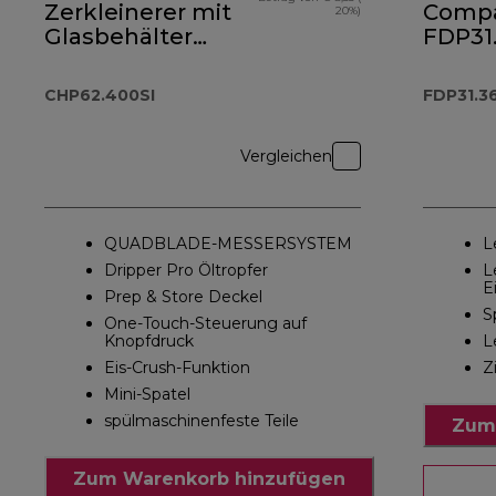
Zerkleinerer mit
Comp
20%)
Glasbehälter
FDP31
CHP62.400SI
Kompa
Küche
CHP62.400SI
FDP31.3
und S
Vergleichen
QUADBLADE-MESSERSYSTEM
L
Dripper Pro Öltropfer
L
E
Prep & Store Deckel
S
One-Touch-Steuerung auf
Knopfdruck
L
Eis-Crush-Funktion
Z
Mini-Spatel
spülmaschinenfeste Teile
Zum
Zum Warenkorb hinzufügen