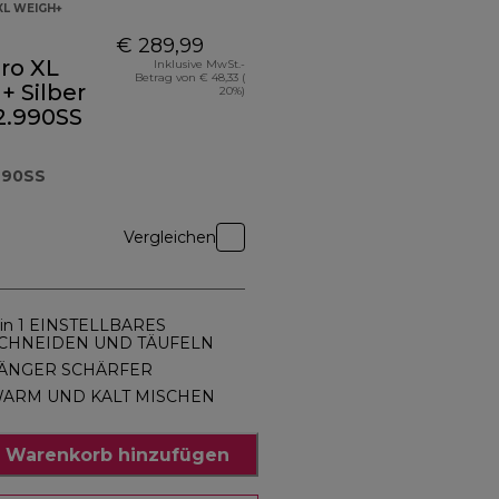
XL WEIGH+
€ 289,99
ro XL
Inklusive MwSt.-
Betrag von € 48,33 (
 Silber
20%)
.990SS
990SS
Vergleichen
 in 1 EINSTELLBARES
CHNEIDEN UND TÄUFELN
ÄNGER SCHÄRFER
ARM UND KALT MISCHEN
 Warenkorb hinzufügen