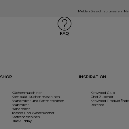
Melden Sie sich zu unserem New
FAQ
SHOP
INSPIRATION
Küchenmaschinen
Kenwood Club
Kompakt-Küchenmaschinen
Chef Zubehör
Standmixer und Saftmaschinen
Kenwood Produktfinde
Stabmixer
Rezepte
Handmixer
Toaster und Wasserkocher
Kaffeemaschinen
Black Friday