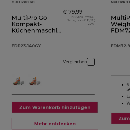
MULTIPRO GO
MULTIPRO 
€ 79,99
MultiPro Go
MultiP
Inklusive MwSt.-
Betrag von € 13,33 (
Kompakt-
Weigh+
20%)
Küchenmaschine
FDM72
Storm Blue
FDP23.140GY
FDP23.140GY
FDM72.
Vergleichen
6
S
L
W
Zum Warenkorb hinzufügen
Zum
Mehr entdecken