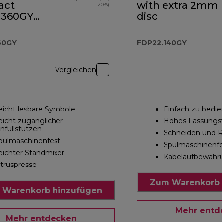
act
with extra 2mm
20%)
.360GY
disc
kt-
nmaschine
60GY
FDP22.140GY
tandmixer
Vergleichen
eicht lesbare Symbole
Einfach zu bedi
eicht zugänglicher
Hohes Fassung
infüllstutzen
Schneiden und R
pülmaschinenfest
Spülmaschinenf
eichter Standmixer
Kabelaufbewahr
itruspresse
Zum Warenkorb 
 Warenkorb hinzufügen
Mehr entd
Mehr entdecken