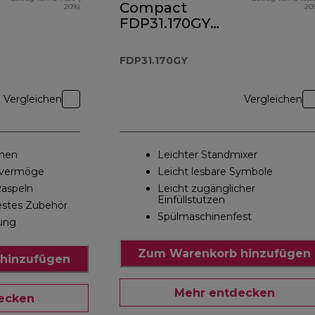
Compact
20%)
20
FDP31.170GY
Kompakt-
Küchenmaschine
FDP31.170GY
und Standmixer
Vergleichen
Vergleichen
enen
Leichter Standmixer
svermöge
Leicht lesbare Symbole
aspeln
Leicht zugänglicher
Einfüllstutzen
estes Zubehör
Spülmaschinenfest
ung
Zum Warenkorb hinzufügen
hinzufügen
Mehr entdecken
ecken