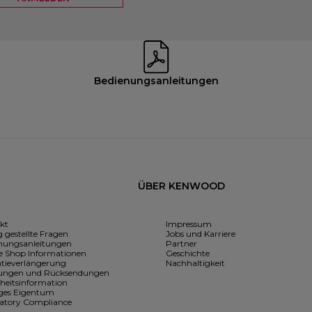
Bedienungsanleitungen
ÜBER KENWOOD
kt
Impressum
 gestellte Fragen
Jobs und Karriere
nungsanleitungen
Partner
e Shop Informationen
Geschichte
tieverlängerung
Nachhaltigkeit
rungen und Rücksendungen
rheitsinformation
iges Eigentum
atory Compliance