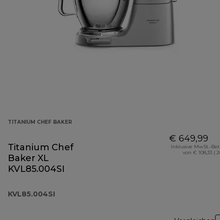
TITANIUM CHEF BAKER
€ 649,99
Titanium Chef
Inklusive MwSt.-Be
von € 108,33 ( 
Baker XL
KVL85.004SI
KVL85.004SI