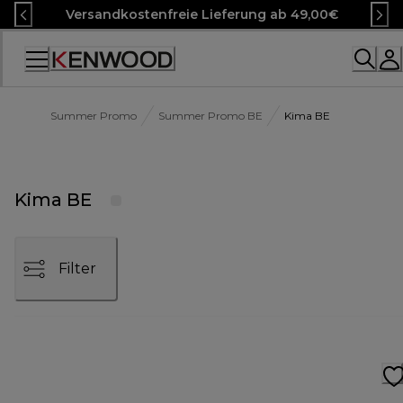
Skip
Versandkostenfreie Lieferung ab 49,00€
to
Content
Accessibility
Statement
Summer Promo
Summer Promo BE
Kima BE
Kima BE
Filter