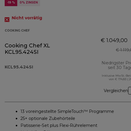
-19 %
0% ZINSEN
Nicht vorrätig
COOKING CHEF
€ 1.049,00
Cooking Chef XL
€ 1.119
KCL95.424SI
Niedrigster Pr
KCL95.424SI
seit 30 Ta
Inklusive MwSt.-Be
von € 174,83 ( 
Vergleichen
13 voreingestellte SimpleTouch™ Programme
25+ optionale Zubehörteile
Patisserie-Set plus Flexi-Rührelement