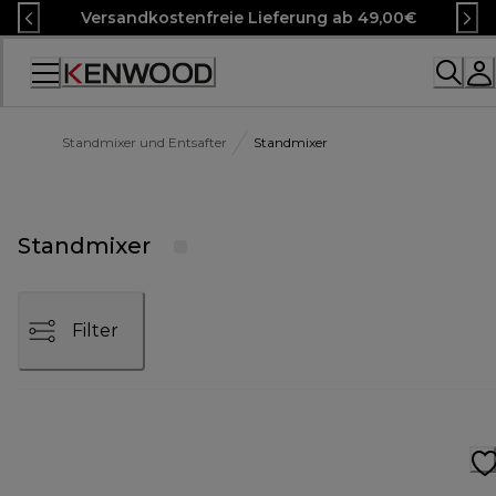
Skip
Versandkostenfreie Lieferung ab 49,00€
to
Content
Accessibility
Statement
Standmixer und Entsafter
Standmixer
Standmixer
Filter