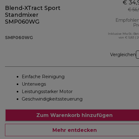
€ 34,
Blend-XTract Sport
€ 56
Standmixer
Empfohlen
SMP060WG
Pr
Inklusive MwSt.-Be
SMP060WG
von € 5,83 ( 
Vergleichen
Einfache Reinigung
Unterwegs
Leistungsstarker Motor
Geschwindigkeitssteuerung
Zum Warenkorb hinzufügen
Mehr entdecken