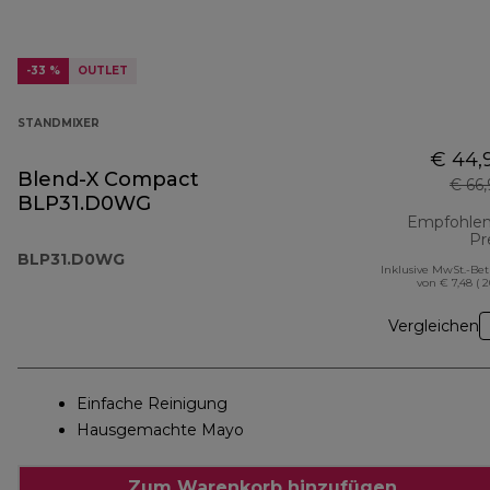
-33 %
OUTLET
STANDMIXER
€ 44,
Blend-X Compact
€ 66
BLP31.D0WG
Empfohlen
Pr
BLP31.D0WG
Inklusive MwSt.-Be
von € 7,48 ( 
Vergleichen
Einfache Reinigung
Hausgemachte Mayo
Zum Warenkorb hinzufügen