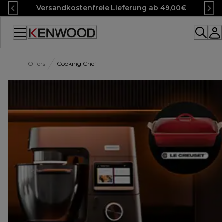
Skip
Versandkostenfreie Lieferung ab 49,00€
to
Content
Accessibility
Statement
Offers
Cooking Chef