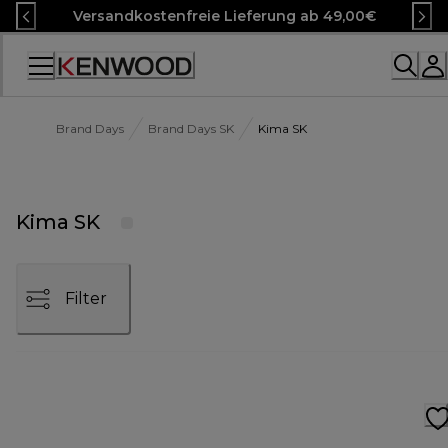
Skip
Versandkostenfreie Lieferung ab 49,00€
to
Content
Accessibility
Statement
Brand Days
Brand Days SK
Kima SK
Kima SK
Filter