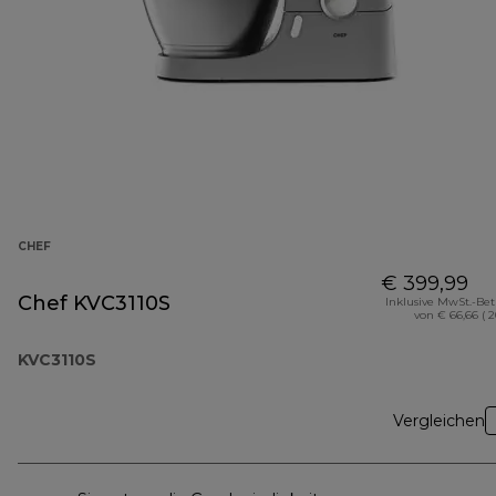
CHEF
€ 399,99
Chef KVC3110S
Inklusive MwSt.-Be
von € 66,66 ( 
KVC3110S
Vergleichen