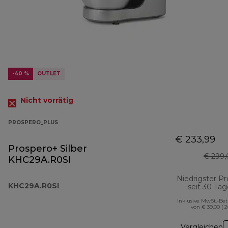
-40 %
OUTLET
Nicht vorrätig
PROSPERO_PLUS
€ 233,99
Prospero+ Silber
€ 299,
KHC29A.R0SI
Niedrigster Pr
KHC29A.R0SI
seit 30 Ta
Inklusive MwSt.-Be
von € 39,00 ( 
Vergleichen