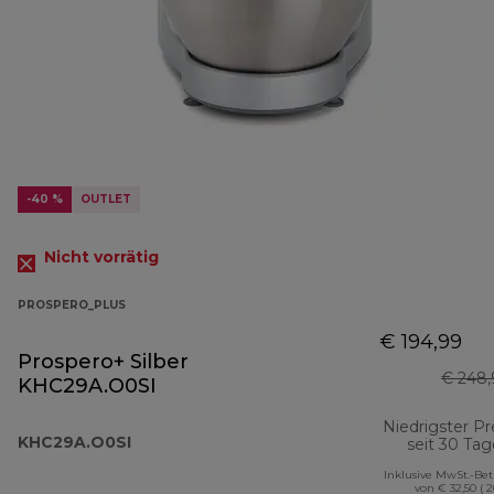
-40 %
OUTLET
Nicht vorrätig
PROSPERO_PLUS
€ 194,99
Prospero+ Silber
€ 248,
KHC29A.O0SI
Niedrigster Pr
KHC29A.O0SI
seit 30 Ta
Inklusive MwSt.-Be
von € 32,50 ( 