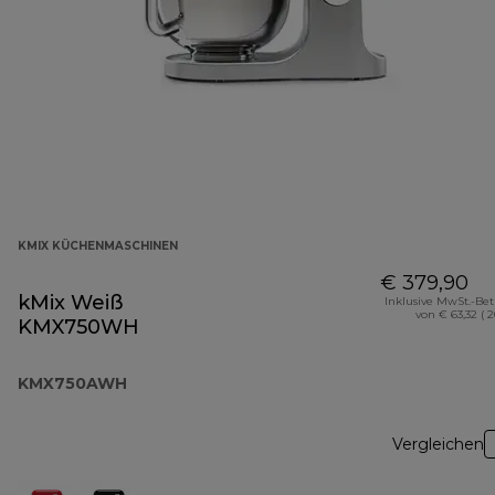
KMIX KÜCHENMASCHINEN
€ 379,90
kMix Weiß
Inklusive MwSt.-Be
von € 63,32 ( 
KMX750WH
KMX750AWH
Vergleichen