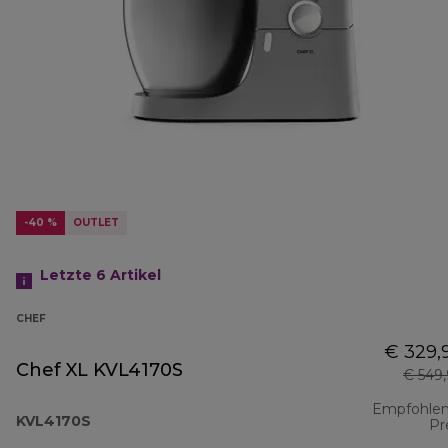
-40 %
OUTLET
Letzte 6
Artikel
CHEF
€ 329,
Chef XL KVL4170S
€ 549
Empfohlen
KVL4170S
Pr