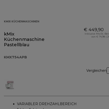
KMIX KÜCHENMASCHINEN
€ 449,90
kMix
Inklusive MwSt.-Be
von € 74,98 ( 
Küchenmaschine
Pastellblau
KMX754APB
Vergleichen
VARIABLER DREHZAHLBEREICH