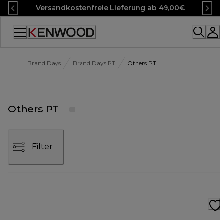
Skip
Versandkostenfreie Lieferung ab 49,00€
to
Content
Accessibility
Statement
Brand Days
Brand Days PT
Others PT
Others PT
Filter