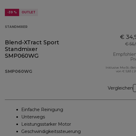
-39 %
OUTLET
STANDMIXER
€ 34,
Blend-XTract Sport
€ 56
Standmixer
Empfohlen
SMP060WG
Pr
Inklusive MwSt.-Be
SMP060WG
von € 5,83 ( 
Vergleichen
Einfache Reinigung
Unterwegs
Leistungsstarker Motor
Geschwindigkeitssteuerung