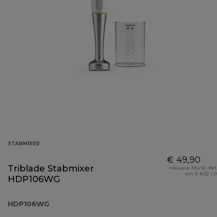
STABMIXER
€ 49,90
Triblade Stabmixer
Inklusive MwSt.-Be
von € 8,32 ( 
HDP106WG
HDP106WG