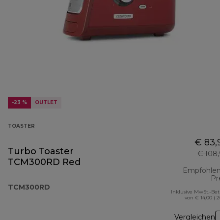
-23 %
OUTLET
TOASTER
€ 83,
Turbo Toaster
€ 108
TCM300RD Red
Empfohlen
Pr
TCM300RD
Inklusive MwSt.-Be
von € 14,00 ( 
Vergleichen