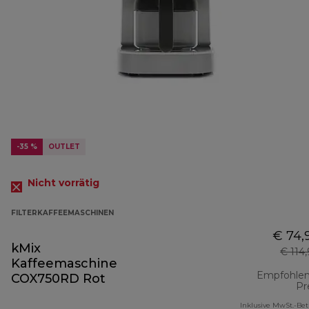
-35 %
OUTLET
Nicht vorrätig
FILTERKAFFEEMASCHINEN
€ 74,
kMix
€ 114
Kaffeemaschine
Empfohlen
COX750RD Rot
Pr
Inklusive MwSt.-Be