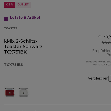
-25 %
OUTLET
Letzte 9
Artikel
TOASTER
€ 74,
kMix 2-Schlitz-
€ 99
Toaster Schwarz
Empfohlen
TCX751BK
Pr
Inklusive MwSt.-Be
TCX751BK
von € 12,48 ( 
Vergleichen