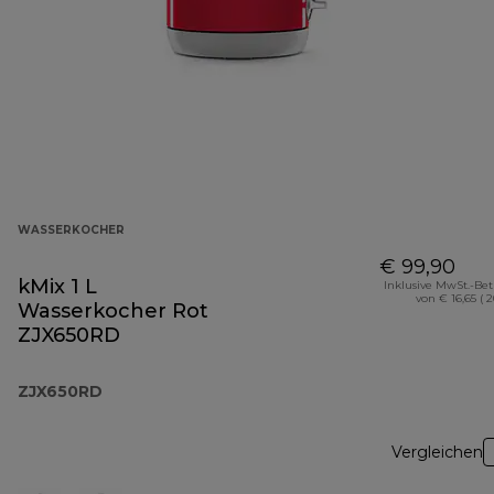
WASSERKOCHER
€ 99,90
kMix 1 L
Inklusive MwSt.-Be
von € 16,65 ( 
Wasserkocher Rot
ZJX650RD
ZJX650RD
Vergleichen