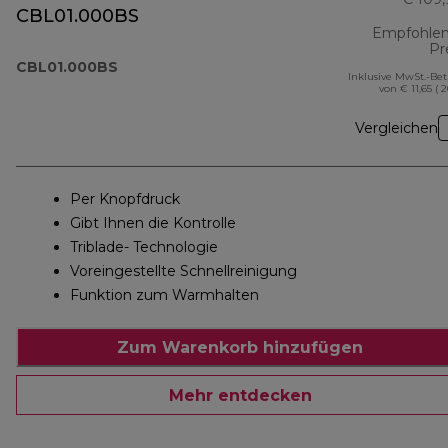
CBL01.000BS
Empfohlen
Pr
CBL01.000BS
Inklusive MwSt.-Be
von € 11,65 ( 
Vergleichen
Per Knopfdruck
Gibt Ihnen die Kontrolle
Triblade- Technologie
Voreingestellte Schnellreinigung
Funktion zum Warmhalten
Zum Warenkorb hinzufügen
Mehr entdecken