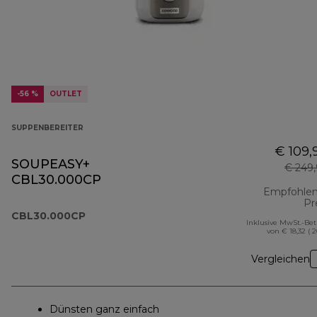
-56 %
OUTLET
SUPPENBEREITER
€ 109,
SOUPEASY+
€ 249
CBL30.000CP
Empfohlen
Pr
CBL30.000CP
Inklusive MwSt.-Be
von € 18,32 ( 
Vergleichen
Dünsten ganz einfach