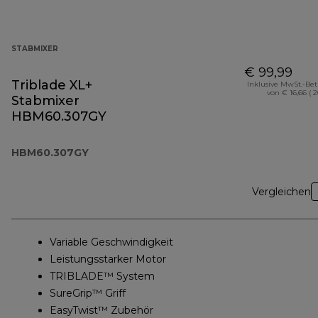
STABMIXER
€ 99,99
Triblade XL+
Inklusive MwSt.-Be
von € 16,66 ( 
Stabmixer
HBM60.307GY
HBM60.307GY
Vergleichen
Variable Geschwindigkeit
Leistungsstarker Motor
TRIBLADE™ System
SureGrip™ Griff
EasyTwist™ Zubehör