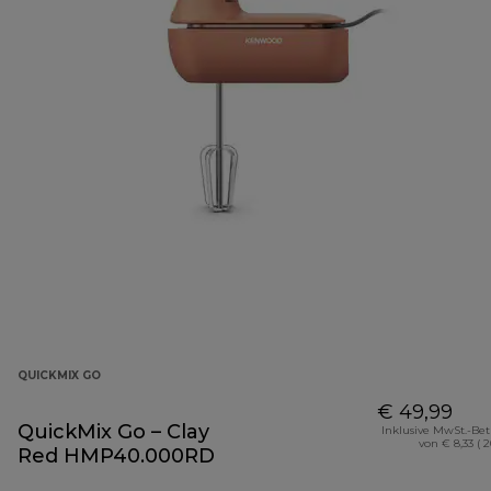
QUICKMIX GO
€ 49,99
QuickMix Go – Clay
Inklusive MwSt.-Be
von € 8,33 ( 
Red HMP40.000RD