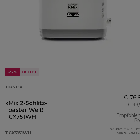
-23 %
OUTLET
TOASTER
€ 76,
kMix 2-Schlitz-
€ 99
Toaster Weiß
Empfohlen
TCX751WH
Pr
Inklusive MwSt.-Be
TCX751WH
von € 12,82 ( 