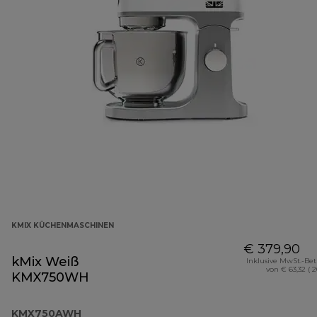
KMIX KÜCHENMASCHINEN
€ 379,90
kMix Weiß
Inklusive MwSt.-Be
von € 63,32 ( 
KMX750WH
KMX750AWH