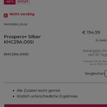
-40 %
OUTLET
Nicht vorrätig
PROSPERO_PLUS
€ 194,99
Prospero+ Silber
€ 248,
KHC29A.O0SI
Niedrigster Pr
KHC29A.O0SI
seit 30 Ta
Inklusive MwSt.-Be
von € 32,50 ( 
Vergleichen
Alle Zutaten leicht gemixt
Köstlich unterschiedliche Ergebnisse