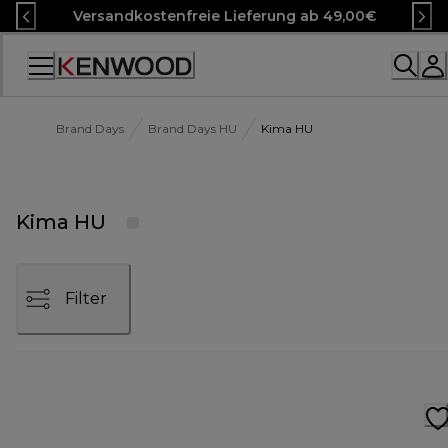
Skip
Versandkostenfreie Lieferung ab 49,00€
to
Content
Accessibility
Statement
Brand Days
Brand Days HU
Kima HU
Kima HU
Filter