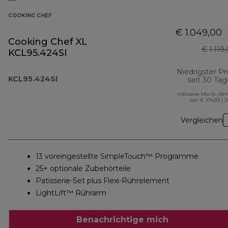
COOKING CHEF
€ 1.049,00
Cooking Chef XL
€ 1.119
KCL95.424SI
Niedrigster Pr
KCL95.424SI
seit 30 Ta
Inklusive MwSt.-Be
von € 174,83 ( 
Vergleichen
13 voreingestellte SimpleTouch™ Programme
25+ optionale Zubehörteile
Patisserie-Set plus Flexi-Rührelement
LightLift™ Rührarm
Benachrichtige mich