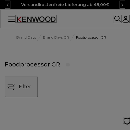
Skip
Versandkostenfreie Lieferung ab 49,00€
to
Content
Accessibility
Statement
Brand Days
Brand Days GR
Foodprocessor GR
Foodprocessor GR
Filter