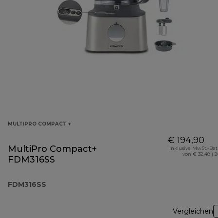
MULTIPRO COMPACT +
€ 194,90
MultiPro Compact+
Inklusive MwSt.-Be
von € 32,48 ( 
FDM316SS
FDM316SS
Vergleichen