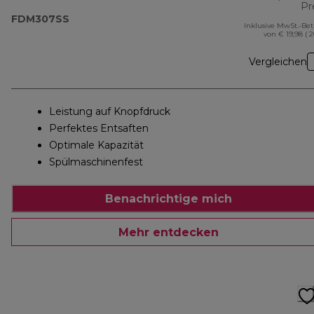
Pr
FDM307SS
Inklusive MwSt.-Be
von € 19,98 ( 
Vergleichen
Leistung auf Knopfdruck
Perfektes Entsaften
Optimale Kapazität
Spülmaschinenfest
Benachrichtige mich
Mehr entdecken