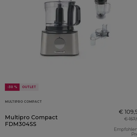
-30 %
OUTLET
MULTIPRO COMPACT
€ 109,
Multipro Compact
€ 157
FDM304SS
Empfohlen
Pr