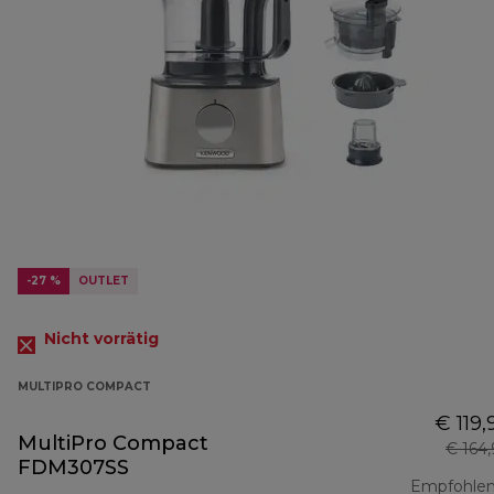
-27 %
OUTLET
Nicht vorrätig
MULTIPRO COMPACT
€ 119,
MultiPro Compact
€ 164
FDM307SS
Empfohlen