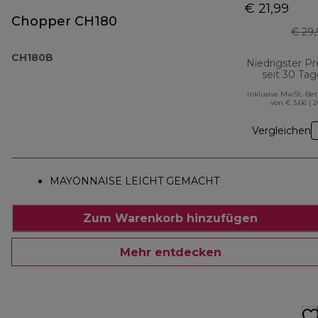
€ 21,99
Chopper CH180
€ 29
CH180B
Niedrigster Pr
seit 30 Ta
Inklusive MwSt.-Be
von € 3,66 ( 
Vergleichen
MAYONNAISE LEICHT GEMACHT
Zum Warenkorb hinzufügen
Mehr entdecken