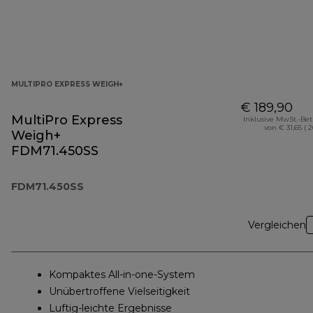
MULTIPRO EXPRESS WEIGH+
€ 189,90
MultiPro Express
Inklusive MwSt.-Be
von € 31,65 ( 
Weigh+
FDM71.450SS
FDM71.450SS
Vergleichen
Kompaktes All-in-one-System
Unübertroffene Vielseitigkeit
Luftig-leichte Ergebnisse