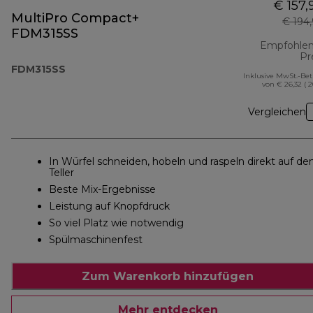
€ 157,
MultiPro Compact+
€ 194
FDM315SS
Empfohlen
Pr
FDM315SS
Inklusive MwSt.-Be
von € 26,32 ( 
Vergleichen
In Würfel schneiden, hobeln und raspeln direkt auf de
Teller
Beste Mix-Ergebnisse
Leistung auf Knopfdruck
So viel Platz wie notwendig
Spülmaschinenfest
Zum Warenkorb hinzufügen
Mehr entdecken