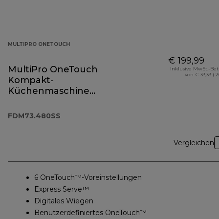
MULTIPRO ONETOUCH
€ 199,99
MultiPro OneTouch
Inklusive MwSt.-Be
von € 33,33 ( 
Kompakt-
Küchenmaschine
FDM73.480SS
FDM73.480SS
Vergleichen
6 OneTouch™-Voreinstellungen
Express Serve™
Digitales Wiegen
Benutzerdefiniertes OneTouch™